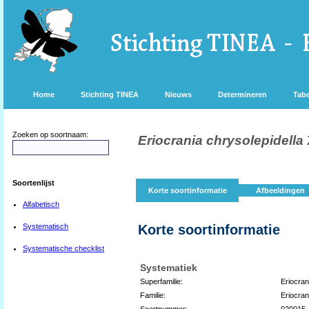
Home
Stichting TINEA
Nieuws
Determineren
Tabe
Zoeken op soortnaam:
Eriocrania chrysolepidella
Soortenlijst
Korte soortinformatie
Afbeeldingen
Alfabetisch
Systematisch
Korte soortinformatie
Systematische checklist
Systematiek
Superfamilie:
Eriocran
Familie:
Eriocran
Soortnummer:
020015