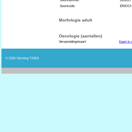
Soortcode:
ERIOC
Morfologie adult
Oecologie (aantallen)
Verspreidingskaart:
Kaart in
© 2026
Stichting TINEA