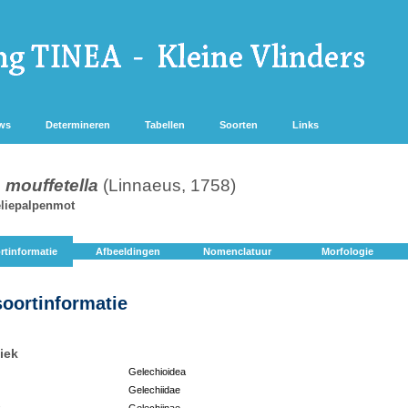
ws
Determineren
Tabellen
Soorten
Links
 mouffetella
(Linnaeus, 1758)
liepalpenmot
rtinformatie
Afbeeldingen
Nomenclatuur
Morfologie
soortinformatie
iek
Gelechioidea
Gelechiidae
:
Gelechiinae