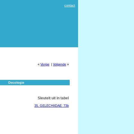
contact
«
Vorige
|
Volgende
»
Oecologie
Sleutelt uit in tabel
35. GELECHIIDAE: 73b