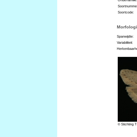
Soortnumme
Soortcode:
Morfologi
Spanwijdte:
Variabiliteit:
Herkenbaarhe
© Stichting T