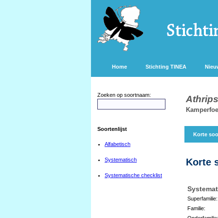
Home
Stichting TINEA
Nieu
Zoeken op soortnaam:
Athrips
Kamperfoe
Soortenlijst
Korte soo
Alfabetisch
Systematisch
Korte 
Systematische checklist
Systemat
Superfamilie:
Familie:
Onderfamilie