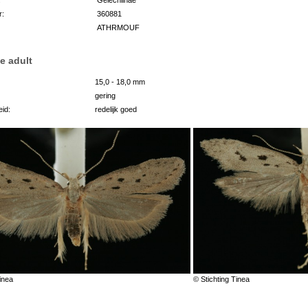
r:
360881
ATHRMOUF
e adult
15,0 - 18,0 mm
gering
id:
redelijk goed
inea
© Stichting Tinea