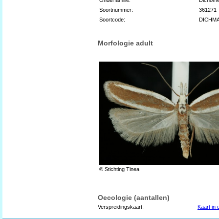
Soortnummer:
361271
Soortcode:
DICHM
Morfologie adult
© Stichting Tinea
Oecologie (aantallen)
Verspreidingskaart:
Kaart in