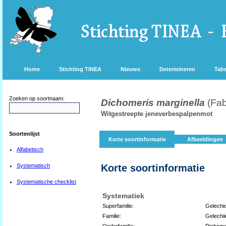
Home
Stichting TINEA
Nieuws
Determineren
Tabe
Zoeken op soortnaam:
Dichomeris marginella
(Fab
Witgestreepte jeneverbespalpenmot
Soortenlijst
Korte soortinformatie
Afbeeldingen
Alfabetisch
Systematisch
Korte soortinformatie
Systematische checklist
Systematiek
Superfamilie:
Gelechi
Familie:
Gelechi
Onderfamilie:
Dichome