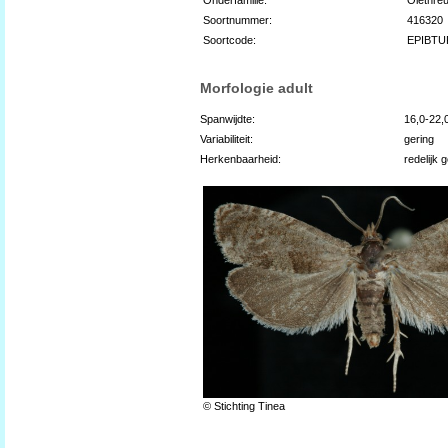
Soortnummer:
416320
Soortcode:
EPIBTU
Morfologie adult
Spanwijdte:
16,0-22
Variabiliteit:
gering
Herkenbaarheid:
redelijk 
© Stichting Tinea