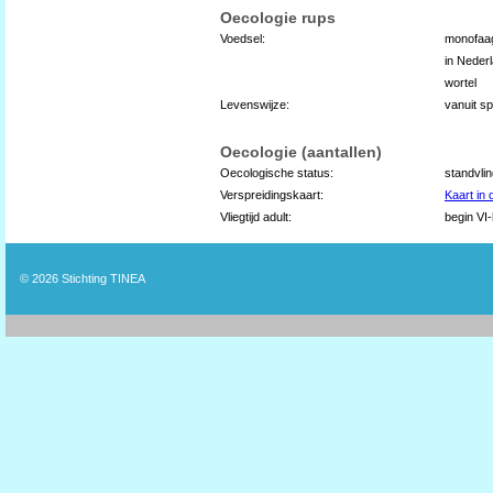
Oecologie rups
Voedsel:
monofaag
in Nederl
wortel
Levenswijze:
vanuit s
Oecologie (aantallen)
Oecologische status:
standvli
Verspreidingskaart:
Kaart in
Vliegtijd adult:
begin VI-
© 2026
Stichting TINEA