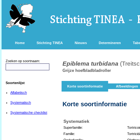
Home
Stichting TINEA
Nieuws
Determineren
Tabe
Zoeken op soortnaam:
Epiblema turbidana
(Treits
Grijze hoefbladbladroller
Soortenlijst
Korte soortinformatie
Afbeeldingen
Alfabetisch
Systematisch
Korte soortinformatie
Systematische checklist
Systematiek
Superfamilie:
Tortrico
Familie:
Tortrici
Onderfamilie:
Olethreu