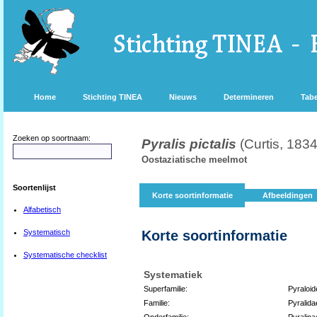
Home
Stichting TINEA
Nieuws
Determineren
Tabe
Zoeken op soortnaam:
Pyralis pictalis
(Curtis, 1834
Oostaziatische meelmot
Soortenlijst
Korte soortinformatie
Afbeeldingen
Alfabetisch
Systematisch
Korte soortinformatie
Systematische checklist
Systematiek
Superfamilie:
Pyraloid
Familie:
Pyralida
Onderfamilie:
Pyralina