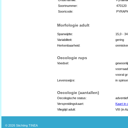
Soortnummer:
470120
Soortcode:
PYRAPI
Morfologie adult
Spanwijdte:
15,0 - 3
Variabiliteit:
gering
Herkenbaarheid:
onmiske
Oecologie rups
Voedsel:
gewoonlij
voorraad
vooral g
Levenswijze:
in spins
Oecologie (aantallen)
Oecologische status:
adventief
Verspreidingskaart:
Kaart in
Vliegtijd adult:
VIII (in A
© 2026
Stichting TINEA