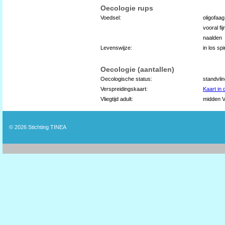
Oecologie rups
Voedsel:
oligofaa
vooral fi
naalden
Levenswijze:
in los sp
Oecologie (aantallen)
Oecologische status:
standvli
Verspreidingskaart:
Kaart in
Vliegtijd adult:
midden VI
© 2026
Stichting TINEA