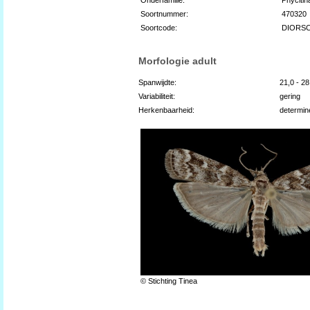
Soortnummer:
470320
Soortcode:
DIORS
Morfologie adult
Spanwijdte:
21,0 - 2
Variabiliteit:
gering
Herkenbaarheid:
determin
© Stichting Tinea