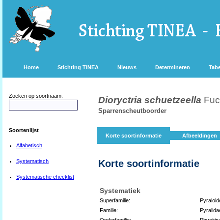
Home
Stichting TINEA
Nieuws
Determineren
Tabe
Zoeken op soortnaam:
Dioryctria schuetzeella
Fuc
Sparrenscheutboorder
Soortenlijst
Korte soortinformatie
Afbeeldingen
Alfabetisch
Systematisch
Korte soortinformatie
Systematische checklist
Systematiek
Superfamilie:
Pyraloid
Familie:
Pyralida
Onderfamilie:
Phycitin