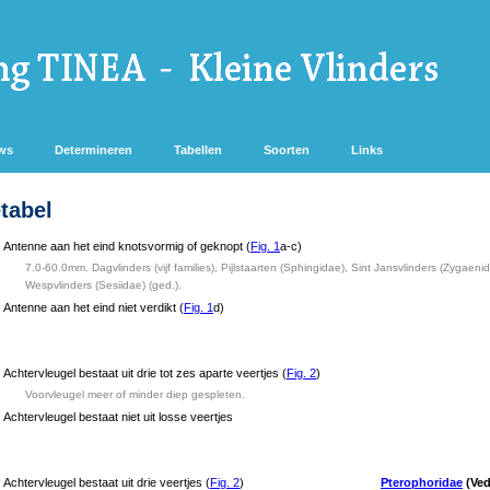
ws
Determineren
Tabellen
Soorten
Links
tabel
Antenne aan het eind knotsvormig of geknopt (
Fig. 1
a-c)
7.0-60.0mm. Dagvlinders (vijf families), Pijlstaarten (Sphingidae), Sint Jansvlinders (Zygaenid
Wespvlinders (Sesiidae) (ged.).
Antenne aan het eind niet verdikt (
Fig. 1
d)
Achtervleugel bestaat uit drie tot zes aparte veertjes (
Fig. 2
)
Voorvleugel meer of minder diep gespleten.
Achtervleugel bestaat niet uit losse veertjes
Achtervleugel bestaat uit drie veertjes (
Fig. 2
)
Pterophoridae
(Ved