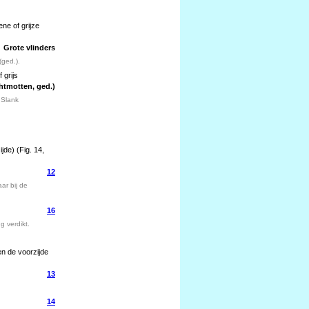
ene of grijze
Grote vlinders
(ged.).
 grijs
htmotten, ged.)
 Slank
jde) (Fig. 14,
12
ar bij de
16
g verdikt.
en de voorzijde
13
14