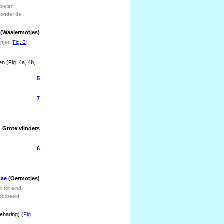
spleten
d onder de
(Waaiermotjes)
tjes (
Fig. 3
).
en (Fig. 4a, 4b,
5
7
Grote vlinders
6
dae
(Oermotjes)
l tot eind
voorbeeld
eharing) (
Fig.