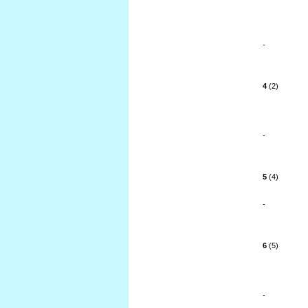
-
4
(2)
-
5
(4)
-
6
(5)
-