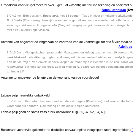
Grondkleur voorvleugel meestal oker-, geel- of witachtig met bruine tekening en nooit met pu
Bucculatricidae
(Dw
3.0-4.5mm. Eén geslacht,
Bucculatrix
, met 13 soorten. Twee in kleur en tekening afwijkende 
B. cidarella
(Elzendwergmijnmotje), waarvan de grondkleur van de voorvleugel dofbruin is me
witachtige vlekken en
B. nigricomella
(Margrietdwergmijnmotje), waarvan de voorvleugel brons
met bleek okerkleurige vlekken.
Antenne van ongeveer de lengte van de voorrand van de voorvleugel tot drie à vier maal de
Adelidae
3.5-10.0mm. Vier geslachten (waaronder
Nemophora
en
Adela
) tezamen met 19 soorten. V
vaak blinkend metaalkleurig of glanzend okergeel. De mannetjes hebben aanzienlijk lange
dan de vrouwtjes. Van enkele soorten vliegen de mannetjes in zwermen in de zon, zoals v
reaumurella
(Blinkend langsprietje, april en mei) en
N. degeerella
(Groot geelbandlangsprietj
tot begin juli).
Antenne tot ongeveer de lengte van de voorrand van de voorvleugel
Labiale palp nauwelijks ontwikkeld
3.5-14.0mm. Het betreft hier een deel van de Zakdragers (Psychidae), met soorten die tot de
Grote vlinders behoren. Ook roltong en maxillaire palpen ontbreken.
Labiale palp goed en soms zelfs sterk ontwikkeld (Fig. 35, 37, 52, 54, 60)
Buitenrand achtervleugel onder de duidelijke en vaak spitse vleugelpunt sterk ingetrokken (
F