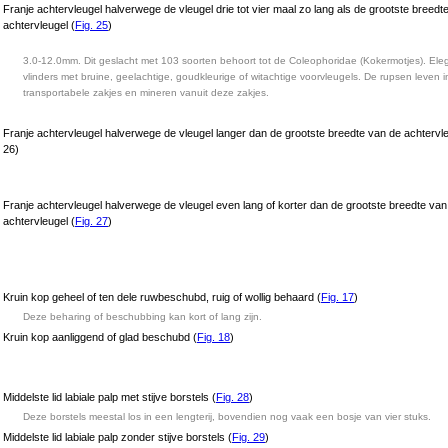
Franje achtervleugel halverwege de vleugel drie tot vier maal zo lang als de grootste breedt
achtervleugel (
Fig. 25
)
3.0-12.0mm. Dit geslacht met 103 soorten behoort tot de Coleophoridae (Kokermotjes). Ele
vlinders met bruine, geelachtige, goudkleurige of witachtige voorvleugels. De rupsen leven i
transportabele zakjes en mineren vanuit deze zakjes.
Franje achtervleugel halverwege de vleugel langer dan de grootste breedte van de achtervle
26)
Franje achtervleugel halverwege de vleugel even lang of korter dan de grootste breedte van
achtervleugel (
Fig. 27
)
Kruin kop geheel of ten dele ruwbeschubd, ruig of wollig behaard (
Fig. 17
)
Deze beharing of beschubbing kan kort of lang zijn.
Kruin kop aanliggend of glad beschubd (
Fig. 18
)
Middelste lid labiale palp met stijve borstels (
Fig. 28
)
Deze borstels meestal los in een lengterij, bovendien nog vaak een bosje van vier stuks.
Middelste lid labiale palp zonder stijve borstels (
Fig. 29
)