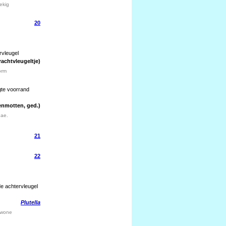
ekig
20
rvleugel
achtvleugeltje)
orm
gte voorrand
enmotten, ged.)
dae.
21
22
e achtervleugel
Plutella
Gewone