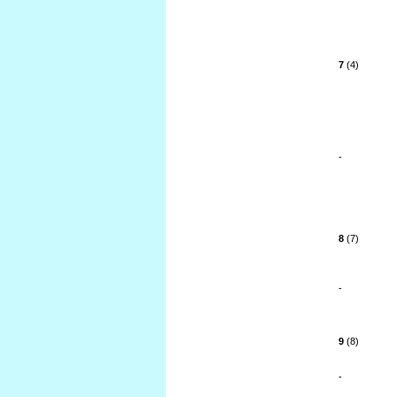
7
(4)
-
8
(7)
-
9
(8)
-