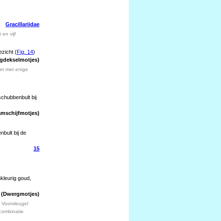
Gracillariidae
en vijf
zicht (
Fig. 14
)
gdekselmotjes)
et met enige
chubbenbult bij
mschijfmotjes)
bult bij de
15
kleurig goud,
(Dwergmotjes)
 Voorvleugel
combinatie