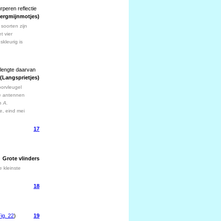
rperen reflectie
ergmijnmotjes)
soorten zijn
t vier
kleurig is
 lengte daarvan
(Langsprietjes)
oorvleugel
re antennen
an
A.
e, eind mei
17
Grote vlinders
 kleinste
18
ig. 22
)
19