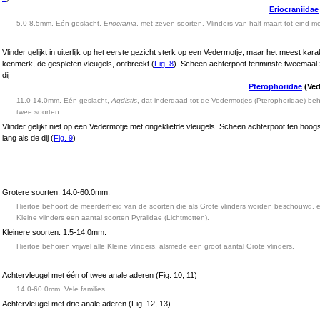
Eriocraniidae
5.0-8.5mm. Eén geslacht,
Eriocrania
, met zeven soorten. Vlinders van half maart tot eind me
Vlinder gelijkt in uiterlijk op het eerste gezicht sterk op een Vedermotje, maar het meest kara
kenmerk, de gespleten vleugels, ontbreekt (
Fig. 8
). Scheen achterpoot tenminste tweemaal 
dij
Pterophoridae
(Ved
11.0-14.0mm. Eén geslacht,
Agdistis
, dat inderdaad tot de Vedermotjes (Pterophoridae) beh
twee soorten.
Vlinder gelijkt niet op een Vedermotje met ongekliefde vleugels. Scheen achterpoot ten hoo
lang als de dij (
Fig. 9
)
Grotere soorten: 14.0-60.0mm.
Hiertoe behoort de meerderheid van de soorten die als Grote vlinders worden beschouwd, 
Kleine vlinders een aantal soorten Pyralidae (Lichtmotten).
Kleinere soorten: 1.5-14.0mm.
Hiertoe behoren vrijwel alle Kleine vlinders, alsmede een groot aantal Grote vlinders.
Achtervleugel met één of twee anale aderen (Fig. 10, 11)
14.0-60.0mm. Vele families.
Achtervleugel met drie anale aderen (Fig. 12, 13)