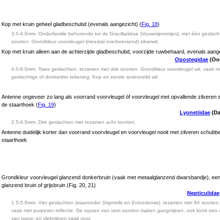
Kop met kruin geheel gladbeschubd (evenals aangezicht) (
Fig. 18
)
3.0-4.0mm. Onderfamilie behorende tot de Gracillariidae (Vouwmijnmotjes), met één geslacht 
soorten. Grondkleur voorvleugel (meestal overheersend) zilverwit.
Kop met kruin alleen aan de achterzijde gladbeschubd, voorzijde ruwbehaard, evenals aange
Opostegidae
(Oo
4.0-6.0mm. Twee geslachten, tezamen met drie soorten. Grondkleur voorvleugel wit, vaak m
geelachtige of donkerder tekening. Kop en eerste antennelid wit.
Antenne ongeveer zo lang als voorrand voorvleugel óf voorvleugel met opvallende zilveren s
de staarthoek (
Fig. 19
)
Lyonetiidae
(Da
2.5-4.5mm. Drie geslachten met tezamen acht soorten.
Antenne duidelijk korter dan voorrand voorvleugel en voorvleugel nooit met zilveren schubben
staarthoek
Grondkleur voorvleugel glanzend donkerbruin (vaak met metaalglanzend dwarsbandje), een
glanzend bruin of grijsbruin (Fig. 20, 21)
Nepticulidae
1.5-5.0mm. Vier geslachten (waaronder
Stigmella
en
Ectoedemia
), tezamen met 84 soorten.
vaak met purperen reflectie. De rupsen van veel soorten maken gangmijnen, ook komt een 
van gang- en vlekmijnen vaak voor.