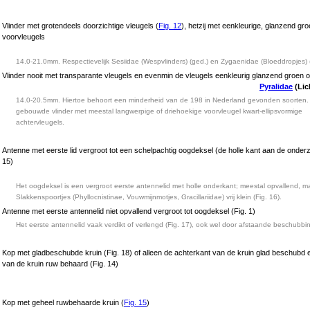
Vlinder met grotendeels doorzichtige vleugels (
Fig. 12
), hetzij met eenkleurige, glanzend gro
voorvleugels
14.0-21.0mm. Respectievelijk Sesiidae (Wespvlinders) (ged.) en Zygaenidae (Bloeddropjes) 
Vlinder nooit met transparante vleugels en evenmin de vleugels eenkleurig glanzend groen of
Pyralidae
(Lic
14.0-20.5mm. Hiertoe behoort een minderheid van de 198 in Nederland gevonden soorten.
gebouwde vlinder met meestal langwerpige of driehoekige voorvleugel kwart-ellipsvormige
achtervleugels.
Antenne met eerste lid vergroot tot een schelpachtig oogdeksel (de holle kant aan de onderzi
15)
Het oogdeksel is een vergroot eerste antennelid met holle onderkant; meestal opvallend, ma
Slakkenspoortjes (Phyllocnistinae, Vouwmijnmotjes, Gracillariidae) vrij klein (Fig. 16).
Antenne met eerste antennelid niet opvallend vergroot tot oogdeksel (Fig. 1)
Het eerste antennelid vaak verdikt of verlengd (Fig. 17), ook wel door afstaande beschubbin
Kop met gladbeschubde kruin (Fig. 18) of alleen de achterkant van de kruin glad beschubd 
van de kruin ruw behaard (Fig. 14)
Kop met geheel ruwbehaarde kruin (
Fig. 15
)