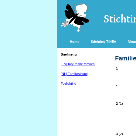
Home
Stichting TINEA
Nieu
Snelmenu
Familie
[EN] Key to the families
1
[NL] Familiesleutel
Toelichting
-
2
(1)
-
3
(2)