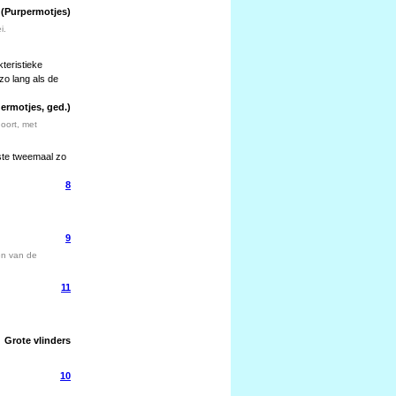
(Purpermotjes)
i.
kteristieke
zo lang als de
ermotjes, ged.)
oort, met
gste tweemaal zo
8
9
en van de
11
Grote vlinders
10