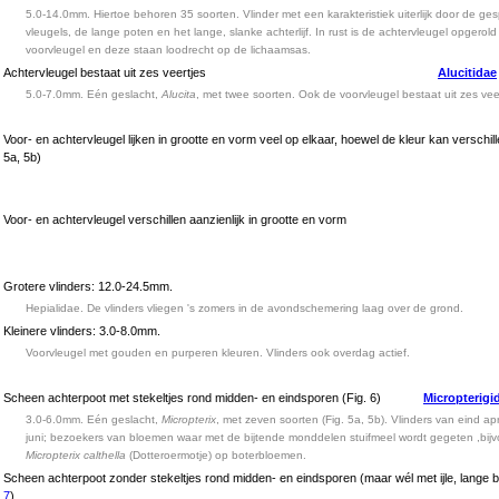
5.0-14.0mm. Hiertoe behoren 35 soorten. Vlinder met een karakteristiek uiterlijk door de ge
vleugels, de lange poten en het lange, slanke achterlijf. In rust is de achtervleugel opgerol
voorvleugel en deze staan loodrecht op de lichaamsas.
Achtervleugel bestaat uit zes veertjes
Alucitidae
5.0-7.0mm. Eén geslacht,
Alucita
, met twee soorten. Ook de voorvleugel bestaat uit zes veer
Voor- en achtervleugel lijken in grootte en vorm veel op elkaar, hoewel de kleur kan verschill
5a, 5b)
Voor- en achtervleugel verschillen aanzienlijk in grootte en vorm
Grotere vlinders: 12.0-24.5mm.
Hepialidae. De vlinders vliegen 's zomers in de avondschemering laag over de grond.
Kleinere vlinders: 3.0-8.0mm.
Voorvleugel met gouden en purperen kleuren. Vlinders ook overdag actief.
Scheen achterpoot met stekeltjes rond midden- en eindsporen (Fig. 6)
Micropterigi
3.0-6.0mm. Eén geslacht,
Micropterix
, met zeven soorten (Fig. 5a, 5b). Vlinders van eind apri
juni; bezoekers van bloemen waar met de bijtende monddelen stuifmeel wordt gegeten ,bij
Micropterix calthella
(Dotteroermotje) op boterbloemen.
Scheen achterpoot zonder stekeltjes rond midden- en eindsporen (maar wél met ijle, lange b
7
)