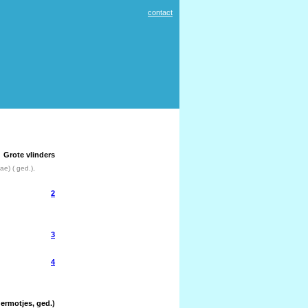
contact
Grote vlinders
ae) ( ged.),
2
3
4
ermotjes, ged.)