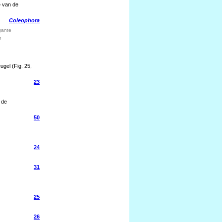
e van de
Coleophora
gante
n
ugel (Fig. 25,
23
 de
50
24
31
25
26