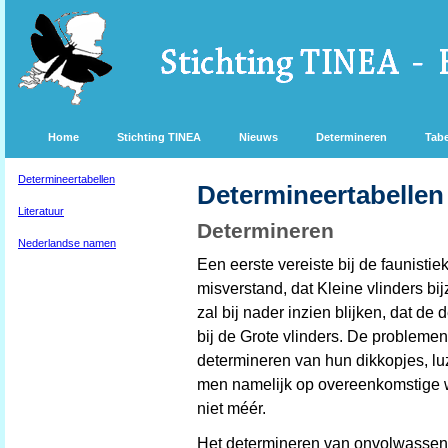
Home
Stichting TINEA
Nieuws
Determineren
Tabe
Determineertabellen
Determineertabellen
Literatuur
Determineren
Nederlandse namen
Een eerste vereiste bij de faunistiek
misverstand, dat Kleine vlinders bi
zal bij nader inzien blijken, dat de
bij de Grote vlinders. De probleme
determineren van hun dikkopjes, lu
men namelijk op overeenkomstige wi
niet méér.
Het determineren van onvolwassen s