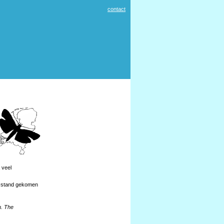
contact
 veel
t stand gekomen
m. The