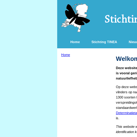
Home
Stichting TINEA
Nieu
Home
Welkom
Deze website 
is vooral ger
natuurliefhe
Op deze websi
vlinders op n
1300 soorten 
verspreidingsk
standaardwerk
Determinatieta
is.
This website w
identification 