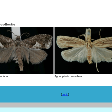
ocollectie
undana
Agonopterix umbellana
[
Login
]