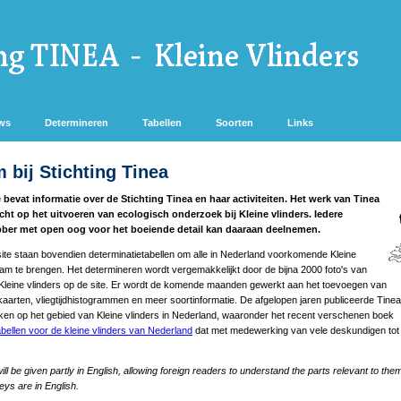
ws
Determineren
Tabellen
Soorten
Links
 bij Stichting Tinea
bevat informatie over de Stichting Tinea en haar activiteiten. Het werk van Tinea
icht op het uitvoeren van ecologisch onderzoek bij Kleine vlinders. Iedere
bber met open oog voor het boeiende detail kan daaraan deelnemen.
te staan bovendien determinatietabellen om alle in Nederland voorkomende Kleine
aam te brengen. Het determineren wordt vergemakkelijkt door de bijna 2000 foto's van
Kleine vlinders op de site. Er wordt de komende maanden gewerkt aan het toevoegen van
aarten, vliegtijdhistogrammen en meer soortinformatie. De afgelopen jaren publiceerde Tinea
en op het gebied van Kleine vlinders in Nederland, waaronder het recent verschenen boek
bellen voor de kleine vlinders van Nederland
dat met medewerking van vele deskundigen to
ill be given partly in English, allowing foreign readers to understand the parts relevant to the
keys are in English.