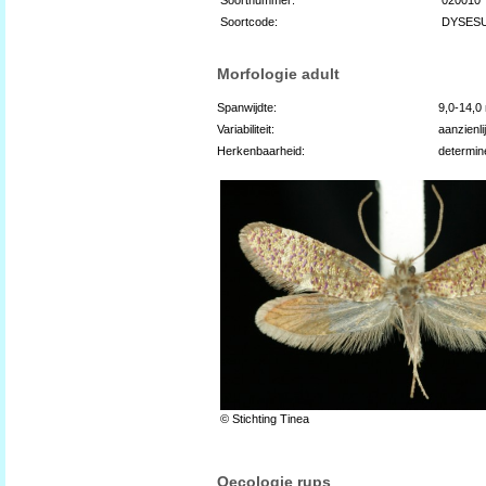
Soortcode:
DYSES
Morfologie adult
Spanwijdte:
9,0-14,
Variabiliteit:
aanzienli
Herkenbaarheid:
determin
© Stichting Tinea
Oecologie rups