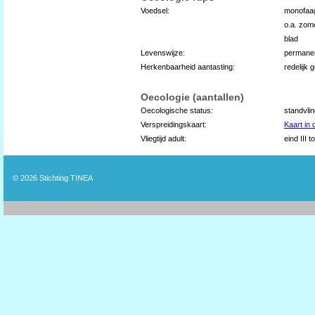
Voedsel:
monofaag
o.a. zome
blad
Levenswijze:
permane
Herkenbaarheid aantasting:
redelijk 
Oecologie (aantallen)
Oecologische status:
standvli
Verspreidingskaart:
Kaart in
Vliegtijd adult:
eind III t
© 2026
Stichting TINEA