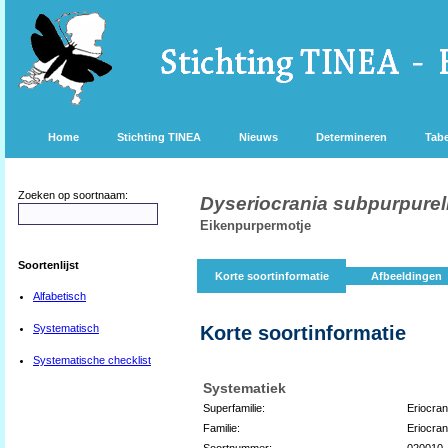
Home
Stichting TINEA
Nieuws
Determineren
Tabe
Zoeken op soortnaam:
Dyseriocrania subpurpurel
Eikenpurpermotje
Soortenlijst
Korte soortinformatie
Afbeeldingen
Alfabetisch
Systematisch
Korte soortinformatie
Systematische checklist
Systematiek
Superfamilie:
Eriocran
Familie:
Eriocran
Soortnummer:
020010