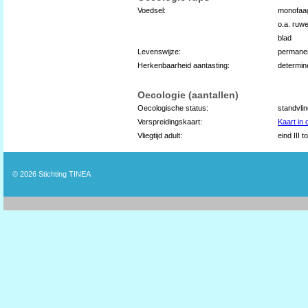
Voedsel:
monofaag
o.a. ruwe
blad
Levenswijze:
permane
Herkenbaarheid aantasting:
determin
Oecologie (aantallen)
Oecologische status:
standvli
Verspreidingskaart:
Kaart in
Vliegtijd adult:
eind III t
© 2026
Stichting TINEA