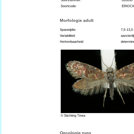
Soortcode:
ERIOCI
Morfologie adult
Spanwijdte:
7,5-13,
Variabiliteit:
aanzienli
Herkenbaarheid:
determin
© Stichting Tinea
Oecologie rups