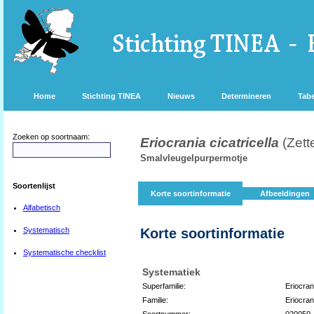
Home
Stichting TINEA
Nieuws
Determineren
Tabe
Zoeken op soortnaam:
Eriocrania cicatricella
(Zett
Smalvleugelpurpermotje
Soortenlijst
Korte soortinformatie
Afbeeldingen
Alfabetisch
Systematisch
Korte soortinformatie
Systematische checklist
Systematiek
Superfamilie:
Eriocran
Familie:
Eriocran
Soortnummer:
020050