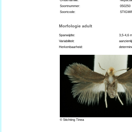
Soortnummer:
050250
Soortcode:
STIGMI
Morfologie adult
Spanwijdte:
3,5-4,6 
Variabiliteit:
aanzienli
Herkenbaarheid:
determin
© Stichting Tinea