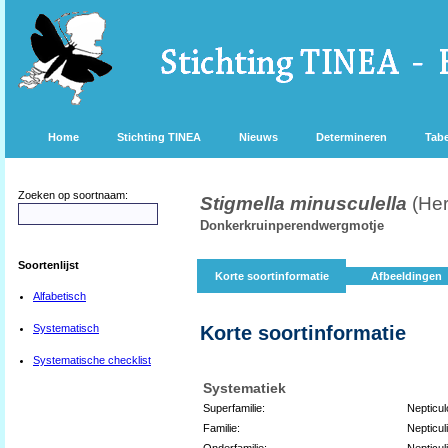
Home
Stichting TINEA
Nieuws
Determineren
Tabe
Zoeken op soortnaam:
Stigmella minusculella
(Her
Donkerkruinperendwergmotje
Soortenlijst
Korte soortinformatie
Afbeeldingen
Alfabetisch
Systematisch
Korte soortinformatie
Systematische checklist
Systematiek
Superfamilie:
Nepticul
Familie:
Nepticul
Onderfamilie:
Nepticul