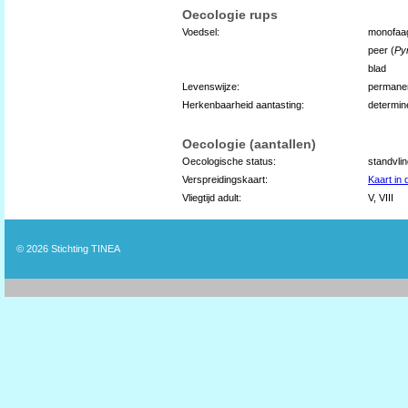
Oecologie rups
Voedsel:
monofaag
peer (
Py
blad
Levenswijze:
permane
Herkenbaarheid aantasting:
determin
Oecologie (aantallen)
Oecologische status:
standvli
Verspreidingskaart:
Kaart in
Vliegtijd adult:
V, VIII
© 2026
Stichting TINEA