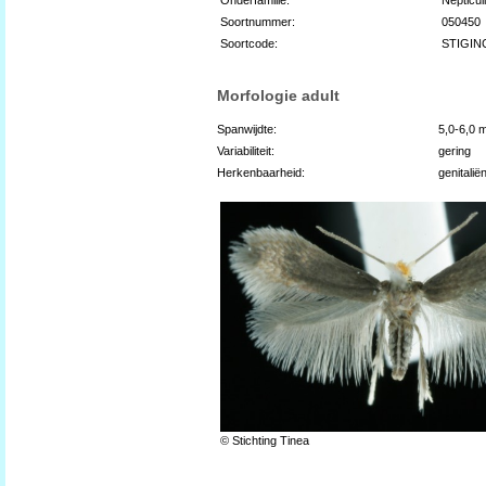
Soortnummer:
050450
Soortcode:
STIGIN
Morfologie adult
Spanwijdte:
5,0-6,0 
Variabiliteit:
gering
Herkenbaarheid:
genitalië
© Stichting Tinea