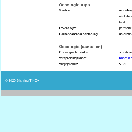
Oecologie rups
Voedsel:
monofaa
uitsluite
blad
Levenswijze:
permane
Herkenbaarheid aantasting:
determin
Oecologie (aantallen)
Oecologische status:
standvli
Verspreidingskaart:
Kaart in
Vliegtijd adult:
V, VIII
© 2026
Stichting TINEA