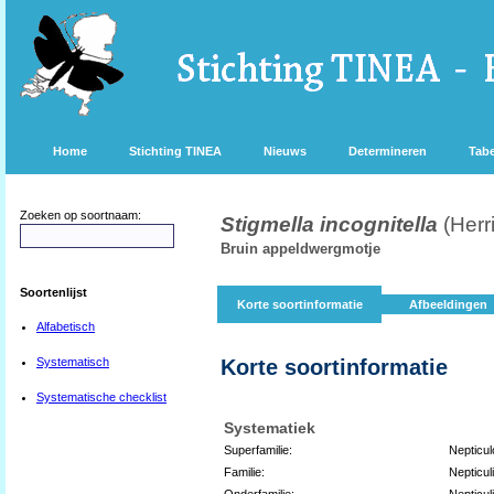
Home
Stichting TINEA
Nieuws
Determineren
Tabe
Zoeken op soortnaam:
Stigmella incognitella
(Herr
Bruin appeldwergmotje
Soortenlijst
Korte soortinformatie
Afbeeldingen
Alfabetisch
Systematisch
Korte soortinformatie
Systematische checklist
Systematiek
Superfamilie:
Nepticul
Familie:
Nepticul
Onderfamilie:
Nepticul