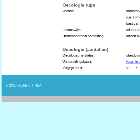
Oecologie rups
Voedsel:
monofaag
o.a. zome
bast van
Levenswijze:
mineerde
Herkenbaarheid aantasting:
mijnen n
Oecologie (aantallen)
Oecologische status:
standvli
Verspreidingskaart:
Kaart in
Vliegtijd adult:
VIII - IX
© 2026
Stichting TINEA