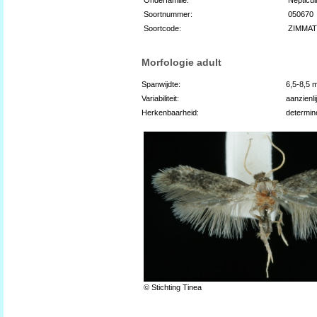
Soortnummer:
050670
Soortcode:
ZIMMA
Morfologie adult
Spanwijdte:
6,5-8,5 
Variabiliteit:
aanzienli
Herkenbaarheid:
determin
© Stichting Tinea