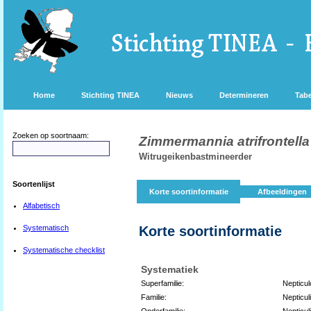
Home
Stichting TINEA
Nieuws
Determineren
Tabe
Zoeken op soortnaam:
Zimmermannia atrifrontella
Witrugeikenbastmineerder
Soortenlijst
Korte soortinformatie
Afbeeldingen
Alfabetisch
Systematisch
Korte soortinformatie
Systematische checklist
Systematiek
Superfamilie:
Nepticul
Familie:
Nepticul
Onderfamilie:
Nepticul