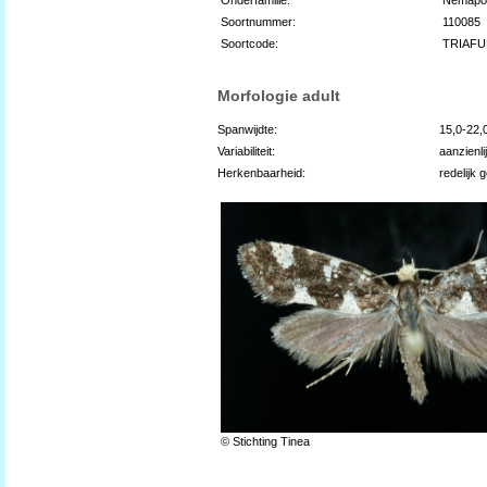
Soortnummer:
110085
Soortcode:
TRIAFU
Morfologie adult
Spanwijdte:
15,0-22
Variabiliteit:
aanzienli
Herkenbaarheid:
redelijk 
© Stichting Tinea