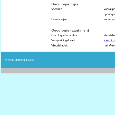
Oecologie rups
Voedsel:
vooral po
op fungi
Levenswijze:
vanuit s
Oecologie (aantallen)
Oecologische status:
standvli
Verspreidingskaart:
Kaart in
Vliegtijd adult:
half V-ei
© 2026
Stichting TINEA