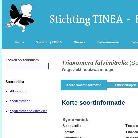
Home
Stichting TINEA
Nieuws
Determineren
Tabe
Zoeken op soortnaam:
Triaxomera fulvimitrella
(So
Witgevlekt houtzwammotje
Soortenlijst
Korte soortinformatie
Afbeeldingen
Alfabetisch
Systematisch
Korte soortinformatie
Systematische checklist
Systematiek
Superfamilie:
Tineoid
Familie:
Tineidae
Onderfamilie:
Nemapo