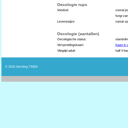
Oecologie rups
Voedsel:
vooral po
fungi va
Levenswijze:
vanuit s
Oecologie (aantallen)
Oecologische status:
standvli
Verspreidingskaart:
Kaart in
Vliegtijd adult:
half V-be
© 2026
Stichting TINEA