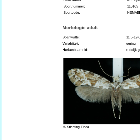
Soortnummer:
110105
Soortcode:
NEMAB
Morfologie adult
Spanwijdte:
11,5-19,
Variabiliteit:
gering
Herkenbaarheid:
redelijk 
© Stichting Tinea