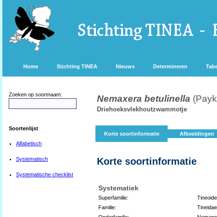
Home
Stichting TINEA
Nieuws
Determineren
Tabe
Zoeken op soortnaam:
Nemaxera betulinella
(Payk
Driehoeksvlekhoutzwammotje
Soortenlijst
Korte soortinformatie
Afbeeldingen
Alfabetisch
Systematisch
Korte soortinformatie
Systematische checklist
Systematiek
Superfamilie:
Tineoid
Familie:
Tineidae
Onderfamilie:
Nemapo