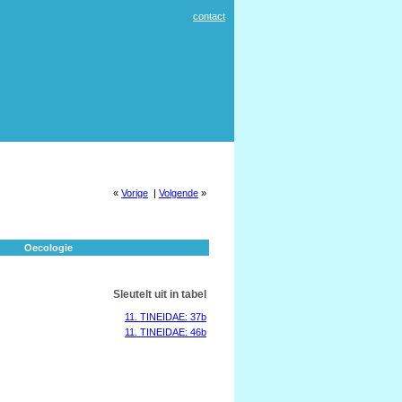
contact
«
Vorige
|
Volgende
»
Oecologie
Sleutelt uit in tabel
11. TINEIDAE: 37b
11. TINEIDAE: 46b