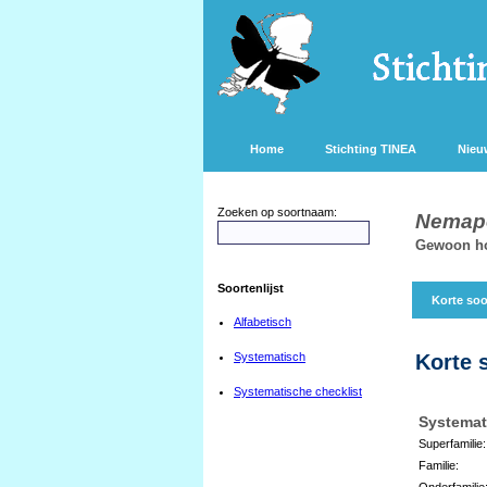
Home
Stichting TINEA
Nieu
Zoeken op soortnaam:
Nemapo
Gewoon h
Soortenlijst
Korte soo
Alfabetisch
Systematisch
Korte 
Systematische checklist
Systemat
Superfamilie:
Familie:
Onderfamilie