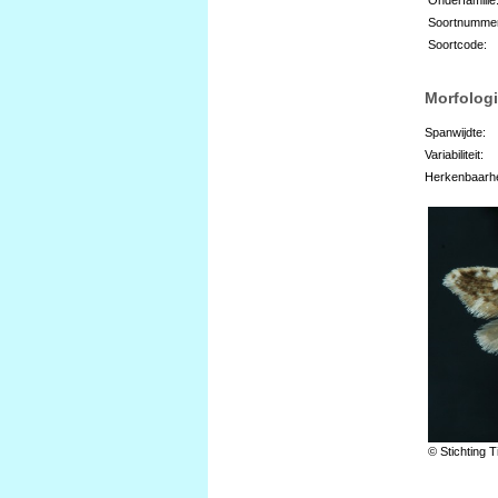
Soortnumme
Soortcode:
Morfologi
Spanwijdte:
Variabiliteit:
Herkenbaarhe
© Stichting T