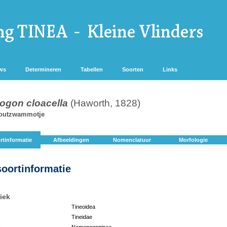
ws
Determineren
Tabellen
Soorten
Links
gon cloacella
(Haworth, 1828)
outzwammotje
rtinformatie
Afbeeldingen
Nomenclatuur
Morfologie
soortinformatie
iek
Tineoidea
Tineidae
:
Nemapogoninae