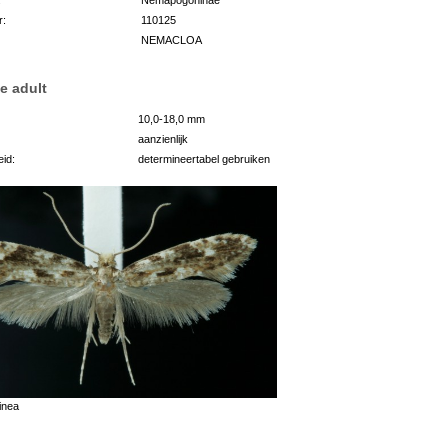
r:
110125
NEMACLOA
e adult
10,0-18,0 mm
aanzienlijk
id:
determineertabel gebruiken
inea