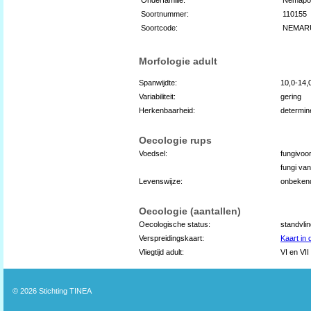
Soortnummer:
110155
Soortcode:
NEMAR
Morfologie adult
Spanwijdte:
10,0-14
Variabiliteit:
gering
Herkenbaarheid:
determin
Oecologie rups
Voedsel:
fungivoo
fungi va
Levenswijze:
onbeken
Oecologie (aantallen)
Oecologische status:
standvli
Verspreidingskaart:
Kaart in
Vliegtijd adult:
VI en VII
© 2026
Stichting TINEA