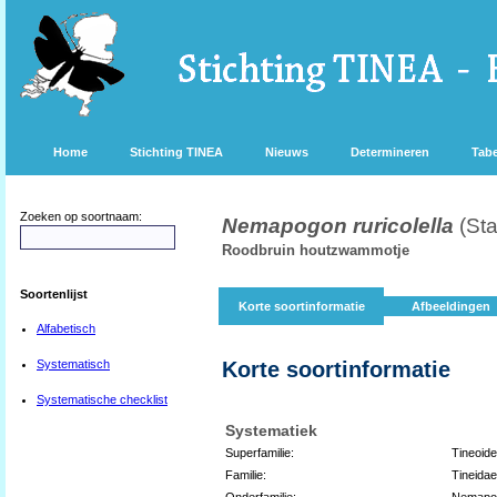
Home
Stichting TINEA
Nieuws
Determineren
Tabe
Zoeken op soortnaam:
Nemapogon ruricolella
(St
Roodbruin houtzwammotje
Soortenlijst
Korte soortinformatie
Afbeeldingen
Alfabetisch
Systematisch
Korte soortinformatie
Systematische checklist
Systematiek
Superfamilie:
Tineoid
Familie:
Tineidae
Onderfamilie:
Nemapo