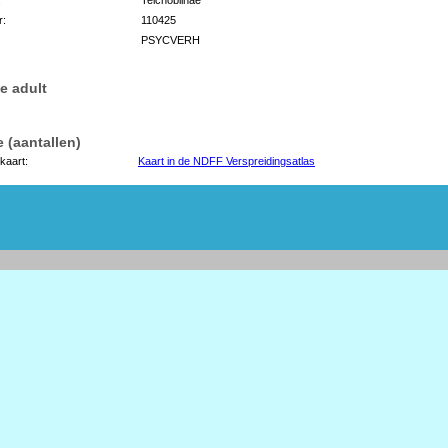
r:
110425
PSYCVERH
e adult
 (aantallen)
kaart:
Kaart in de NDFF Verspreidingsatlas