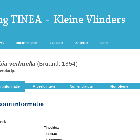
ws
Determineren
Tabellen
Soorten
Links
bia verhuella
(Bruand, 1854)
retertje
rtinformatie
Afbeeldingen
Nomenclatuur
Morfologie
soortinformatie
iek
Tineoidea
Tineidae
:
Teichobiinae