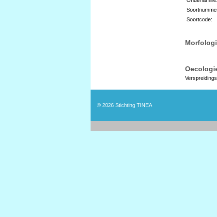
Soortnumme
Soortcode:
Morfologi
Oecologie
Verspreidings
© 2026
Stichting TINEA