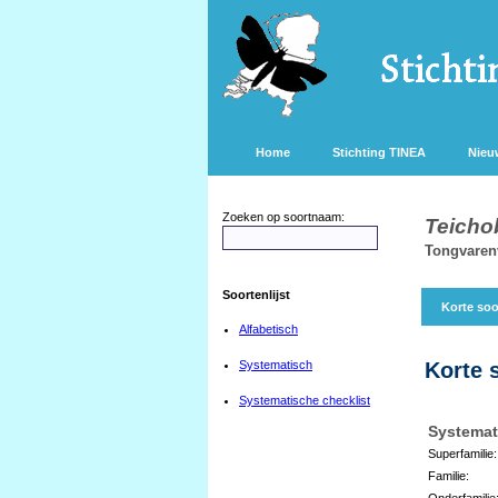
Home
Stichting TINEA
Nieu
Zoeken op soortnaam:
Teicho
Tongvarenv
Soortenlijst
Korte soo
Alfabetisch
Systematisch
Korte 
Systematische checklist
Systemat
Superfamilie:
Familie:
Onderfamilie