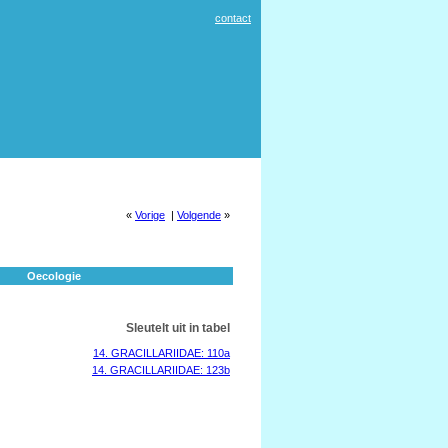
contact
«
Vorige
|
Volgende
»
Oecologie
Sleutelt uit in tabel
14. GRACILLARIIDAE: 110a
14. GRACILLARIIDAE: 123b