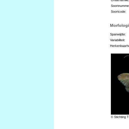
Soortnumme
Soortcode:
Morfologi
Spanwijdte:
Variabiliteit:
Herkenbaarhe
© Stichting T