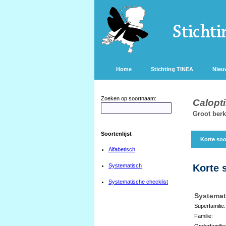
Home
Stichting TINEA
Nieu
Zoeken op soortnaam:
Calopti
Groot ber
Soortenlijst
Korte soo
Alfabetisch
Systematisch
Korte 
Systematische checklist
Systemat
Superfamilie:
Familie:
Onderfamilie