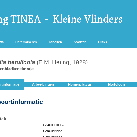
ws
Determineren
Tabellen
Soorten
Links
lia betulicola
(E.M. Hering, 1928)
kenbladkegelmotje
rtinformatie
Afbeeldingen
Nomenclatuur
Morfologie
soortinformatie
iek
Gracillarioidea
Gracillariidae
:
Gracillariinae