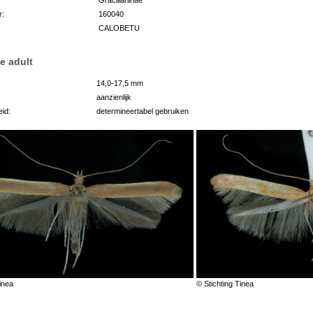
r:
160040
CALOBETU
e adult
14,0-17,5 mm
aanzienlijk
id:
determineertabel gebruiken
inea
© Stichting Tinea