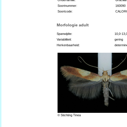
Soortnummer:
160090
Soortcode:
CALOR
Morfologie adult
Spanwijdte:
10,0-13
Variabiliteit:
gering
Herkenbaarheid:
determin
© Stichting Tinea