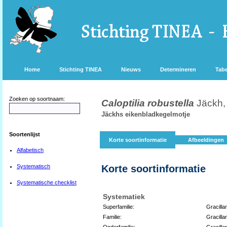
Home
Stichting TINEA
Nieuws
Determineren
Tabe
Zoeken op soortnaam:
Caloptilia robustella
Jäckh,
Jäckhs eikenbladkegelmotje
Soortenlijst
Korte soortinformatie
Afbeeldingen
Alfabetisch
Systematisch
Korte soortinformatie
Systematische checklist
Systematiek
Superfamilie:
Gracilla
Familie:
Gracillar
Onderfamilie:
Gracillar