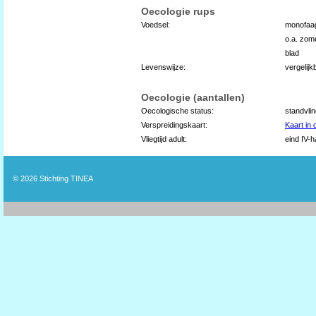
Oecologie rups
Voedsel:
monofaag
o.a. zome
blad
Levenswijze:
vergelij
Oecologie (aantallen)
Oecologische status:
standvli
Verspreidingskaart:
Kaart in
Vliegtijd adult:
eind IV-ha
© 2026
Stichting TINEA