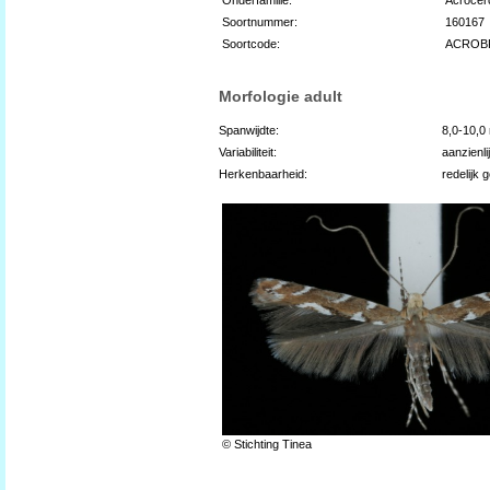
Soortnummer:
160167
Soortcode:
ACROB
Morfologie adult
Spanwijdte:
8,0-10,
Variabiliteit:
aanzienli
Herkenbaarheid:
redelijk 
© Stichting Tinea