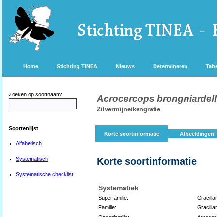
Home
Stichting TINEA
Nieuws
Determineren
Tabe
Zoeken op soortnaam:
Acrocercops brongniardel
Zilvermijneikengratie
Soortenlijst
Korte soortinformatie
Afbeeldingen
Alfabetisch
Systematisch
Korte soortinformatie
Systematische checklist
Systematiek
Superfamilie:
Gracilla
Familie:
Gracillar
Onderfamilie:
Acrocer