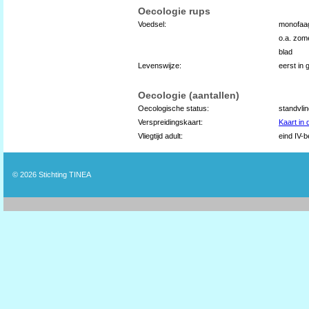
Oecologie rups
Voedsel:
monofaag
o.a. zome
blad
Levenswijze:
eerst in 
Oecologie (aantallen)
Oecologische status:
standvli
Verspreidingskaart:
Kaart in
Vliegtijd adult:
eind IV-b
© 2026
Stichting TINEA