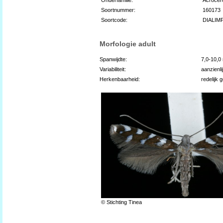
Soortnummer:
160173
Soortcode:
DIALIM
Morfologie adult
Spanwijdte:
7,0-10,
Variabiliteit:
aanzienli
Herkenbaarheid:
redelijk 
© Stichting Tinea