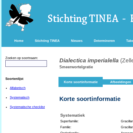
Home
Stichting TINEA
Nieuws
Determineren
Tabe
Zoeken op soortnaam:
Dialectica imperialella
(Zell
Smeerwortelgratie
Soortenlijst
Korte soortinformatie
Afbeeldingen
Alfabetisch
Systematisch
Korte soortinformatie
Systematische checklist
Systematiek
Superfamilie:
Gracilla
Familie:
Gracillar
Onderfamilie:
Acrocer