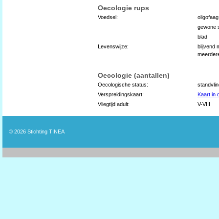
Oecologie rups
Voedsel:
oligofaag
gewone s
blad
Levenswijze:
blijvend
meerdere
Oecologie (aantallen)
Oecologische status:
standvli
Verspreidingskaart:
Kaart in
Vliegtijd adult:
V-VIII
© 2026
Stichting TINEA