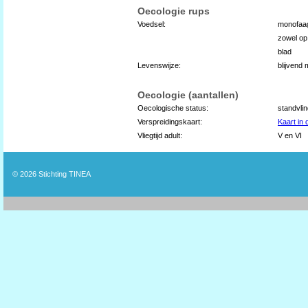
Oecologie rups
Voedsel:
monofaag
zowel op 
blad
Levenswijze:
blijvend 
Oecologie (aantallen)
Oecologische status:
standvli
Verspreidingskaart:
Kaart in
Vliegtijd adult:
V en VI
© 2026
Stichting TINEA