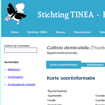
Home
Stichting TINEA
Nieuws
Determineren
Tabe
Zoeken op soortnaam:
Callisto denticulella
(Thunb
Appelroestmijnmotje
Soortenlijst
Korte soortinformatie
Afbeeldingen
Alfabetisch
Systematisch
Korte soortinformatie
Systematische checklist
Systematiek
Superfamilie:
Gracilla
Familie:
Gracillar
Onderfamilie:
Parorni