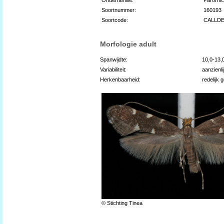
Soortnummer:
160193
Soortcode:
CALLD
Morfologie adult
Spanwijdte:
10,0-13
Variabiliteit:
aanzienli
Herkenbaarheid:
redelijk 
© Stichting Tinea