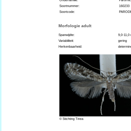
Soortnummer:
160233
Soortcode:
PAROD
Morfologie adult
Spanwijdte:
9,0-11,0
Variabiliteit:
gering
Herkenbaarheid:
determin
© Stichting Tinea