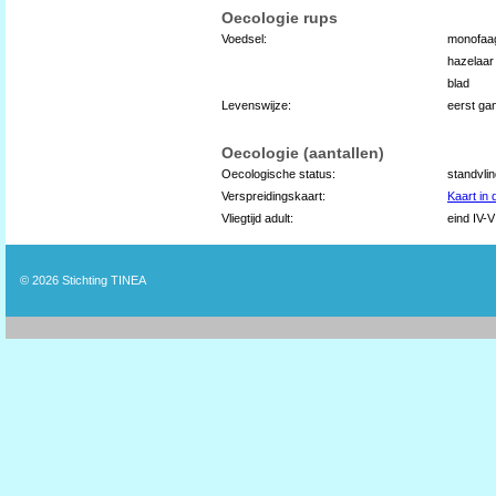
Oecologie rups
Voedsel:
monofaa
hazelaar
blad
Levenswijze:
eerst ga
Oecologie (aantallen)
Oecologische status:
standvli
Verspreidingskaart:
Kaart in
Vliegtijd adult:
eind IV-VI
© 2026
Stichting TINEA