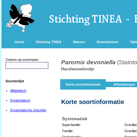
Home
Stichting TINEA
Nieuws
Determineren
Tabe
Zoeken op soortnaam:
Parornix devoniella
(Staint
Hazelwisselmotje
Soortenlijst
Korte soortinformatie
Afbeeldingen
Alfabetisch
Systematisch
Korte soortinformatie
Systematische checklist
Systematiek
Superfamilie:
Gracilla
Familie:
Gracillar
Onderfamilie:
Parorni