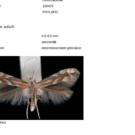
r:
160470
PHYLSPIC
e adult
6,0-8,5 mm
aanzienlijk
id:
determineertabel gebruiken
inea