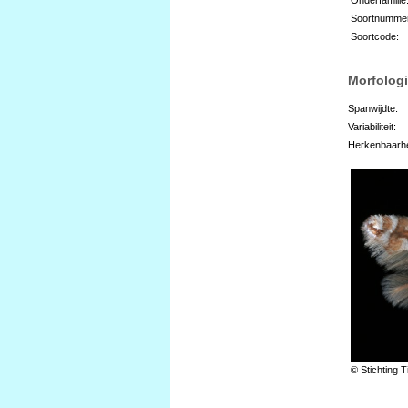
Soortnumme
Soortcode:
Morfologi
Spanwijdte:
Variabiliteit:
Herkenbaarhe
© Stichting T