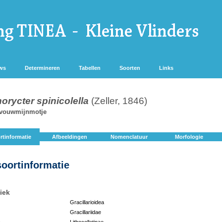
ws
Determineren
Tabellen
Soorten
Links
orycter spinicolella
(Zeller, 1846)
vouwmijnmotje
rtinformatie
Afbeeldingen
Nomenclatuur
Morfologie
soortinformatie
iek
Gracillarioidea
Gracillariidae
:
Lithocolletinae