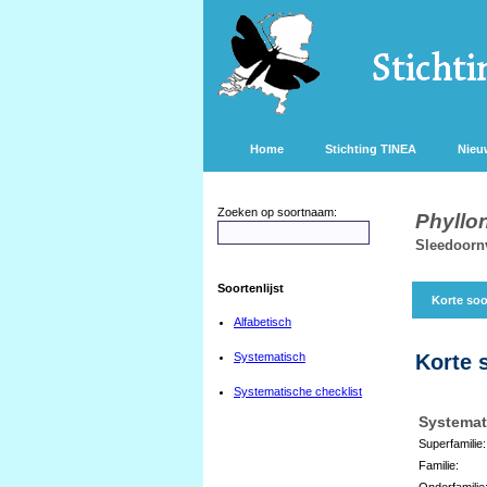
Home
Stichting TINEA
Nieu
Zoeken op soortnaam:
Phyllon
Sleedoorn
Soortenlijst
Korte soo
Alfabetisch
Systematisch
Korte 
Systematische checklist
Systemat
Superfamilie:
Familie:
Onderfamilie