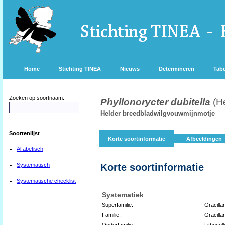
Home
Stichting TINEA
Nieuws
Determineren
Tabe
Zoeken op soortnaam:
Phyllonorycter dubitella
(H
Helder breedbladwilgvouwmijnmotje
Soortenlijst
Korte soortinformatie
Afbeeldingen
Alfabetisch
Systematisch
Korte soortinformatie
Systematische checklist
Systematiek
Superfamilie:
Gracilla
Familie:
Gracillar
Onderfamilie:
Lithocoll