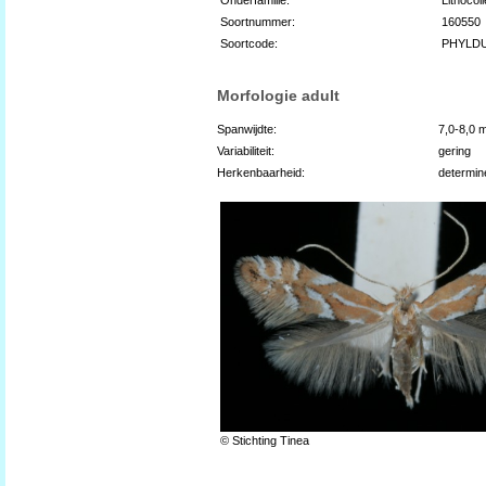
Soortnummer:
160550
Soortcode:
PHYLDU
Morfologie adult
Spanwijdte:
7,0-8,0 
Variabiliteit:
gering
Herkenbaarheid:
determin
© Stichting Tinea