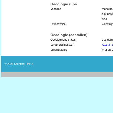
Oecologie rups
Voedsel:
monofaag
o.a. bosw
blad
Levenswijze:
vouwmij
Oecologie (aantallen)
Oecologische status:
standvli
Verspreidingskaart:
Kaart in
Vliegtijd adult:
V-VI en V
© 2026
Stichting TINEA