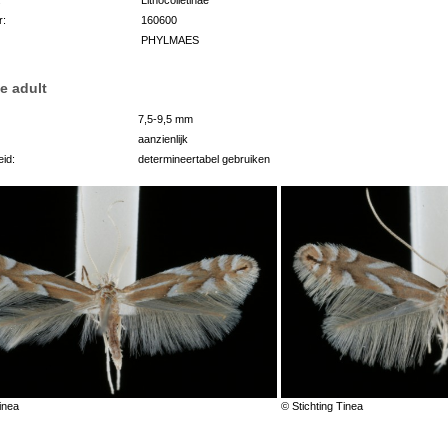
r:
160600
PHYLMAES
e adult
7,5-9,5 mm
aanzienlijk
id:
determineertabel gebruiken
inea
© Stichting Tinea