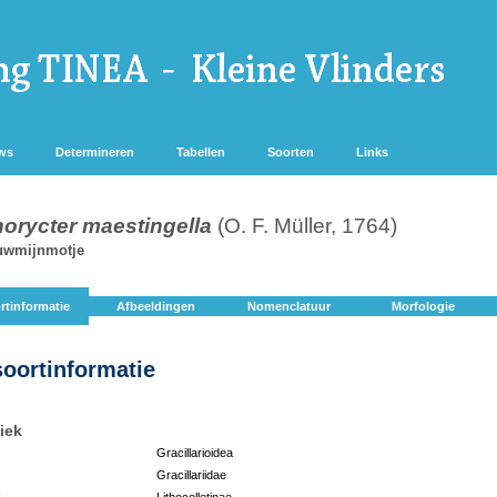
ws
Determineren
Tabellen
Soorten
Links
norycter maestingella
(O. F. Müller, 1764)
uwmijnmotje
rtinformatie
Afbeeldingen
Nomenclatuur
Morfologie
soortinformatie
iek
Gracillarioidea
Gracillariidae
:
Lithocolletinae