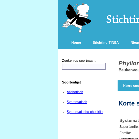
Home
Stichting TINEA
Nieu
Zoeken op soortnaam:
Phyllo
Beukenvo
Soortenlijst
Korte soo
Alfabetisch
Systematisch
Korte 
Systematische checklist
Systemat
Superfamilie:
Familie:
Onderfamilie