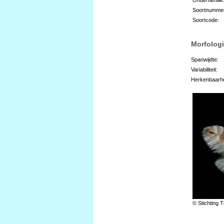
Soortnumme
Soortcode:
Morfologi
Spanwijdte:
Variabiliteit:
Herkenbaarhe
© Stichting T