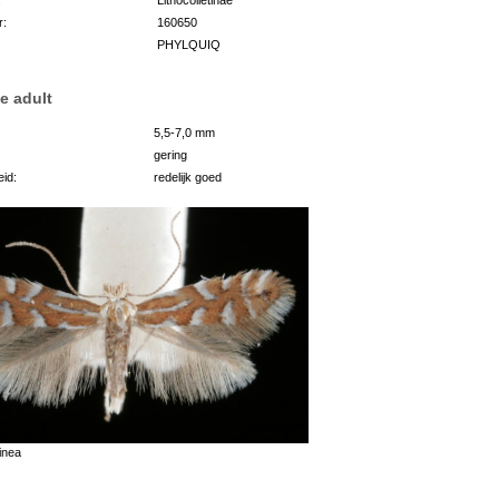
r:
160650
PHYLQUIQ
e adult
5,5-7,0 mm
gering
id:
redelijk goed
inea