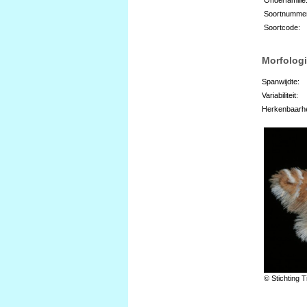
Soortnumme
Soortcode:
Morfologi
Spanwijdte:
Variabiliteit:
Herkenbaarhe
© Stichting T