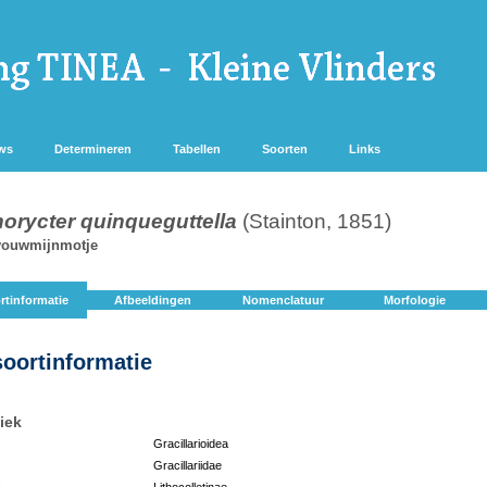
ws
Determineren
Tabellen
Soorten
Links
norycter quinqueguttella
(Stainton, 1851)
vouwmijnmotje
rtinformatie
Afbeeldingen
Nomenclatuur
Morfologie
soortinformatie
iek
Gracillarioidea
Gracillariidae
:
Lithocolletinae