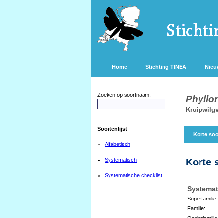
Home
Stichting TINEA
Nieu
Zoeken op soortnaam:
Phyllo
Kruipwilg
Soortenlijst
Korte soo
Alfabetisch
Systematisch
Korte 
Systematische checklist
Systemat
Superfamilie:
Familie:
Onderfamilie