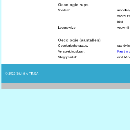
Oecologie rups
Voedsel:
monofaag
vooral zw
blad
Levenswijze:
vouwmij
Oecologie (aantallen)
Oecologische status:
standvli
Verspreidingskaart:
Kaart in
Vliegtijd adult:
eind IV-b
© 2026
Stichting TINEA