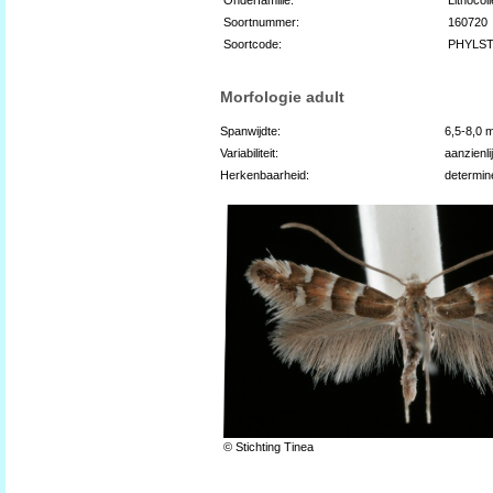
Soortnummer:
160720
Soortcode:
PHYLS
Morfologie adult
Spanwijdte:
6,5-8,0 
Variabiliteit:
aanzienli
Herkenbaarheid:
determin
© Stichting Tinea