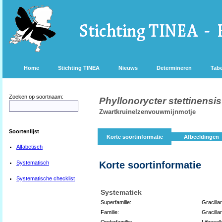
Home
Stichting TINEA
Nieuws
Determineren
Tabe
Zoeken op soortnaam:
Phyllonorycter stettinensis
Zwartkruinelzenvouwmijnmotje
Soortenlijst
Korte soortinformatie
Afbeeldingen
Alfabetisch
Systematisch
Korte soortinformatie
Systematische checklist
Systematiek
Superfamilie:
Gracilla
Familie:
Gracillar
Onderfamilie:
Lithocoll