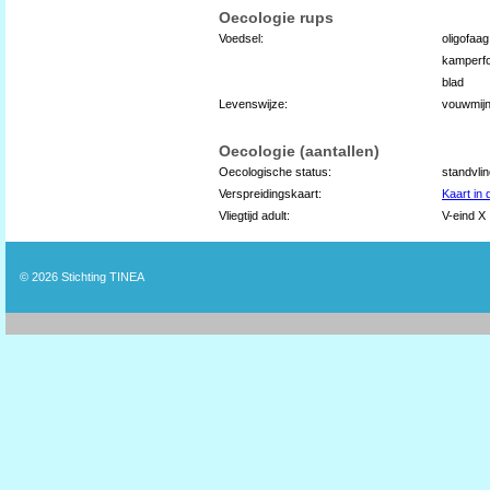
Oecologie rups
Voedsel:
oligofaag
kamperfo
blad
Levenswijze:
vouwmijn,
Oecologie (aantallen)
Oecologische status:
standvli
Verspreidingskaart:
Kaart in
Vliegtijd adult:
V-eind X
© 2026
Stichting TINEA