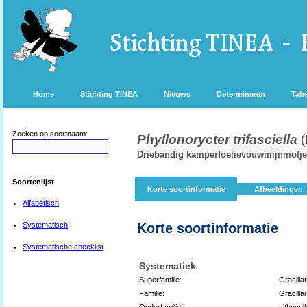
Home
Stichting TINEA
Nieuws
Determineren
Tabe
Zoeken op soortnaam:
Phyllonorycter trifasciella
Driebandig kamperfoelievouwmijnmotje
Soortenlijst
Korte soortinformatie
Afbeeldingen
Alfabetisch
Systematisch
Korte soortinformatie
Systematische checklist
Systematiek
Superfamilie:
Gracilla
Familie:
Gracillar
Onderfamilie:
Lithocoll