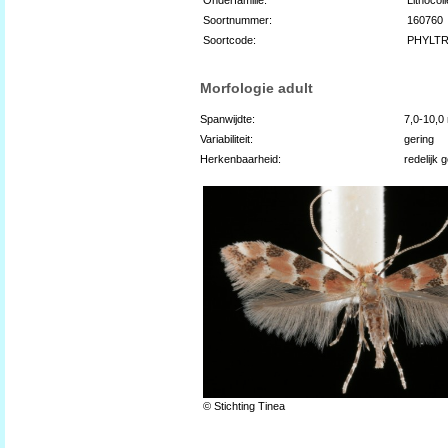
Soortnummer:
160760
Soortcode:
PHYLTR
Morfologie adult
Spanwijdte:
7,0-10,
Variabiliteit:
gering
Herkenbaarheid:
redelijk 
© Stichting Tinea