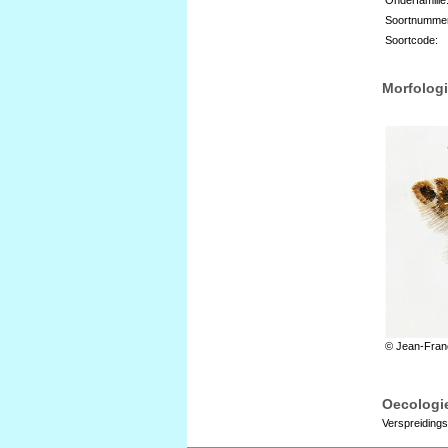
Soortnumme
Soortcode:
Morfologi
© Jean-Franç
Oecologie
Verspreidings