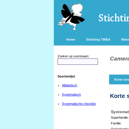
Home
Stichting TINEA
Nieu
Zoeken op soortnaam:
Camerar
Soortenlijst
Korte soo
Alfabetisch
Systematisch
Korte 
Systematische checklist
Systemat
Superfamilie:
Familie:
Onderfamilie