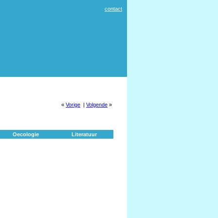
contact
«
Vorige
|
Volgende
»
Oecologie
Literatuur