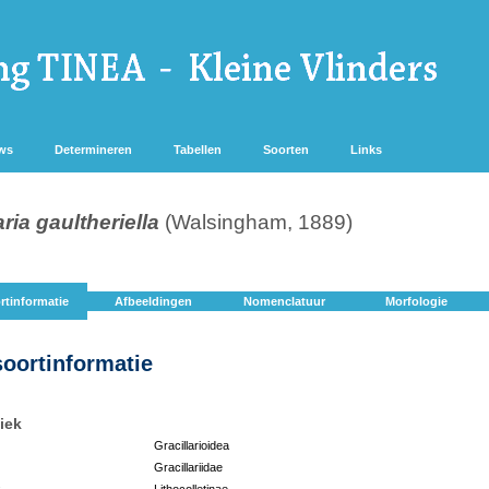
ws
Determineren
Tabellen
Soorten
Links
ia gaultheriella
(Walsingham, 1889)
rtinformatie
Afbeeldingen
Nomenclatuur
Morfologie
soortinformatie
iek
Gracillarioidea
Gracillariidae
:
Lithocolletinae