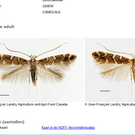
r:
160834
CAMEGAUL
e adult
ois Landry, Agriculture and Agri-Food Canada
© Jean-François Landry, Agricult
 (aantallen)
kaart:
Kaart in de NDFF Verspreidingsatlas