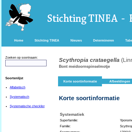
Home
Stichting TINEA
Nieuws
Determineren
Tabe
Zoeken op soortnaam:
Scythropia crataegella
(Lin
Bont meidoornspinselmotje
Soortenlijst
Korte soortinformatie
Afbeeldingen
Alfabetisch
Systematisch
Korte soortinformatie
Systematische checklist
Systematiek
Superfamilie:
Yponome
Familie:
Scythrop
Soortnummer:
170010