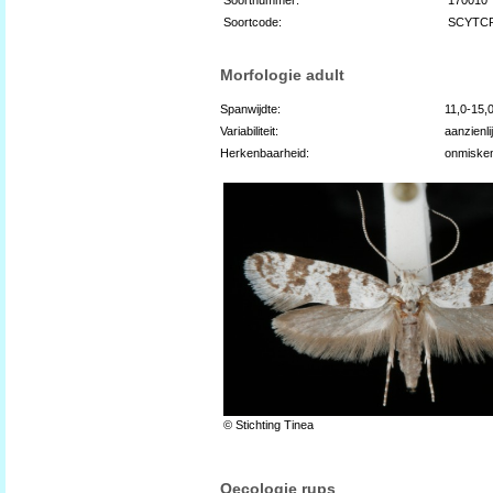
Soortcode:
SCYTC
Morfologie adult
Spanwijdte:
11,0-15,
Variabiliteit:
aanzienli
Herkenbaarheid:
onmiske
© Stichting Tinea
Oecologie rups