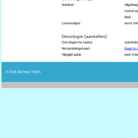
Voedsel:
oligofaa
vooral op
blad
Levenswijze:
eerst min
Oecologie (aantallen)
Oecologische status:
standvli
Verspreidingskaart:
Kaart in
Vliegtijd adult:
eind V-be
© 2026
Stichting TINEA