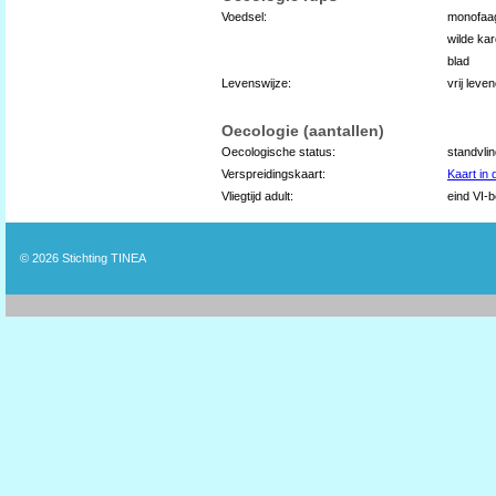
Voedsel:
monofaa
wilde ka
blad
Levenswijze:
vrij leve
Oecologie (aantallen)
Oecologische status:
standvli
Verspreidingskaart:
Kaart in
Vliegtijd adult:
eind VI-b
© 2026
Stichting TINEA