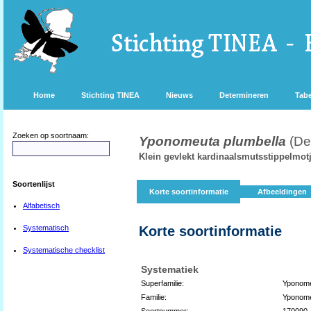
Home
Stichting TINEA
Nieuws
Determineren
Tabe
Zoeken op soortnaam:
Yponomeuta plumbella
(De
Klein gevlekt kardinaalsmutsstippelmot
Soortenlijst
Korte soortinformatie
Afbeeldingen
Alfabetisch
Systematisch
Korte soortinformatie
Systematische checklist
Systematiek
Superfamilie:
Yponome
Familie:
Yponome
Soortnummer:
170090