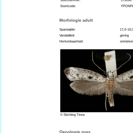
Soortcode:
YPONP
Morfologie adult
Spanwijdte:
17,0-19
Variabiliteit:
gering
Herkenbaarheid:
onmiske
© Stichting Tinea
Oecologie rups