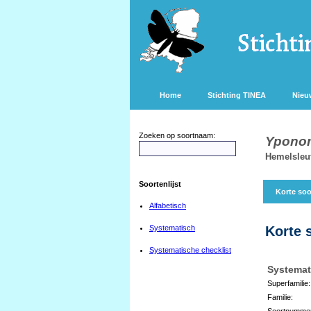
Home
Stichting TINEA
Nieu
Zoeken op soortnaam:
Yponom
Hemelsleut
Soortenlijst
Korte soo
Alfabetisch
Systematisch
Korte 
Systematische checklist
Systemat
Superfamilie:
Familie:
Soortnumme