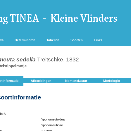
ws
Determineren
Tabellen
Soorten
Links
euta sedella
Treitschke, 1832
elstippelmotje
rtinformatie
Afbeeldingen
Nomenclatuur
Morfologie
soortinformatie
iek
Yponomeutoidea
Yponomeutidae
r:
170100