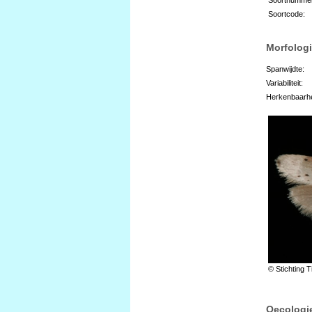
Soortcode:
Morfologi
Spanwijdte:
Variabiliteit:
Herkenbaarhe
© Stichting T
Oecologi