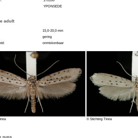
YPONSEDE
e adult
15,0-20,0 mm
gering
id:
onmiskenbaar
inea
© Stichting Tinea
e rups