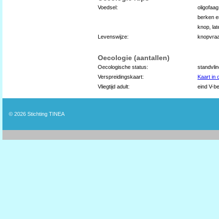
Voedsel:
oligofaag
berken e
knop, lat
Levenswijze:
knopvraat
Oecologie (aantallen)
Oecologische status:
standvli
Verspreidingskaart:
Kaart in
Vliegtijd adult:
eind V-be
© 2026
Stichting TINEA