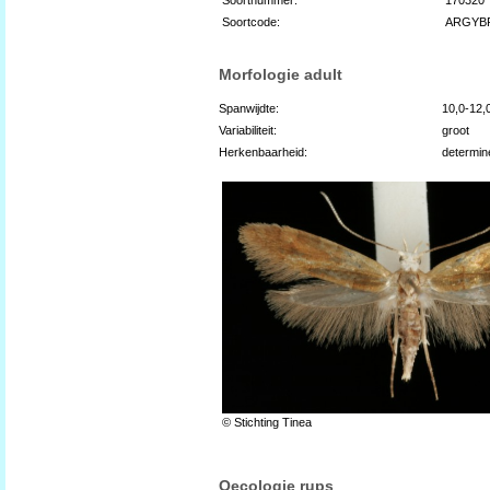
Soortcode:
ARGYB
Morfologie adult
Spanwijdte:
10,0-12
Variabiliteit:
groot
Herkenbaarheid:
determin
© Stichting Tinea
Oecologie rups