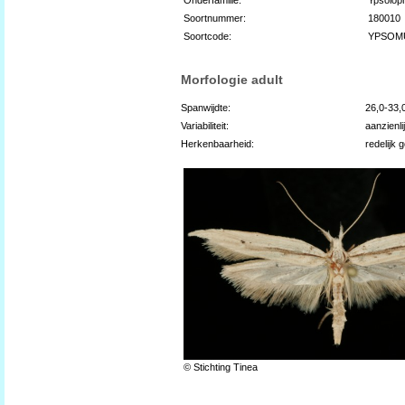
Soortnummer:
180010
Soortcode:
YPSOM
Morfologie adult
Spanwijdte:
26,0-33
Variabiliteit:
aanzienli
Herkenbaarheid:
redelijk 
© Stichting Tinea