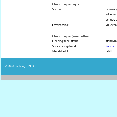
Oecologie rups
Voedsel:
monofaa
wilde ka
scheut, 
Levenswijze:
vrij leve
Oecologie (aantallen)
Oecologische status:
standvli
Verspreidingskaart:
Kaart in
Vliegtijd adult:
II-VII
© 2026
Stichting TINEA