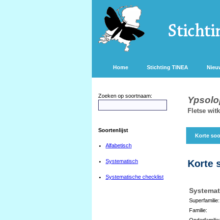
Home
Stichting TINEA
Nieu
Zoeken op soortnaam:
Ypsolo
Fletse wit
Soortenlijst
Korte soo
Alfabetisch
Systematisch
Korte 
Systematische checklist
Systemat
Superfamilie:
Familie:
Onderfamilie