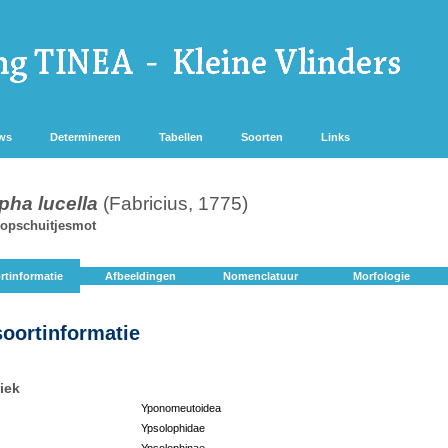
ws
Determineren
Tabellen
Soorten
Links
pha lucella
(Fabricius, 1775)
kopschuitjesmot
rtinformatie
Afbeeldingen
Nomenclatuur
Morfologie
soortinformatie
iek
Yponomeutoidea
Ypsolophidae
:
Ypsolophinae