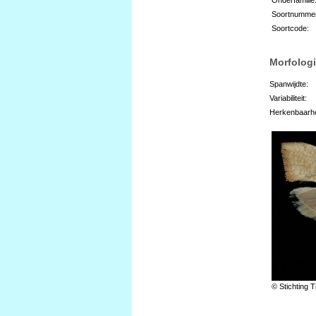
Soortnumme
Soortcode:
Morfologi
Spanwijdte:
Variabiliteit:
Herkenbaarhe
© Stichting T