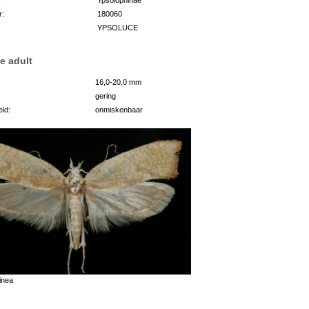
r:
180060
YPSOLUCE
e adult
16,0-20,0 mm
gering
id:
onmiskenbaar
inea