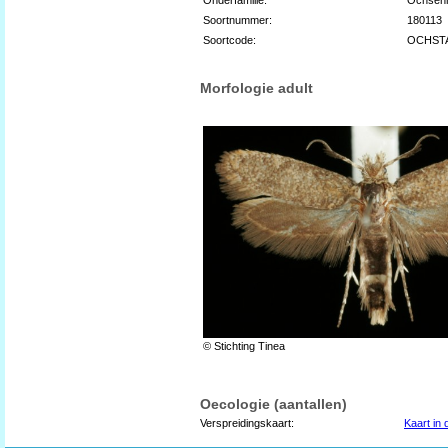
Soortnummer:
180113
Soortcode:
OCHST
Morfologie adult
© Stichting Tinea
Oecologie (aantallen)
Verspreidingskaart:
Kaart in