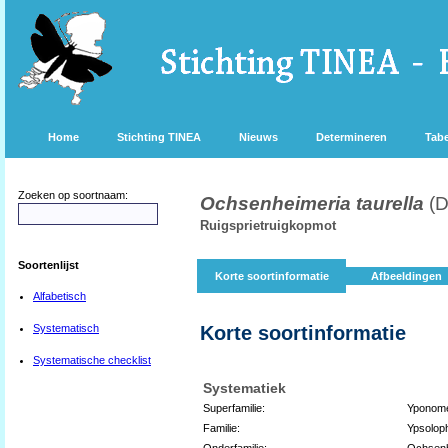
Home
Stichting TINEA
Nieuws
Determineren
Tabe
Zoeken op soortnaam:
Ochsenheimeria taurella
(D
Ruigsprietruigkopmot
Soortenlijst
Korte soortinformatie
Afbeeldingen
Alfabetisch
Systematisch
Korte soortinformatie
Systematische checklist
Systematiek
Superfamilie:
Yponome
Familie:
Ypsolop
Onderfamilie:
Ochsenh