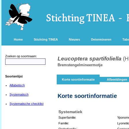
Home
Stichting TINEA
Nieuws
Determineren
Tabe
Zoeken op soortnaam:
Leucoptera spartifoliella
(H
Bremstengelmineermotje
Soortenlijst
Korte soortinformatie
Afbeeldingen
Alfabetisch
Systematisch
Korte soortinformatie
Systematische checklist
Systematiek
Superfamilie:
Yponome
Familie:
Lyonetii
Onderfamilie:
Cemiost