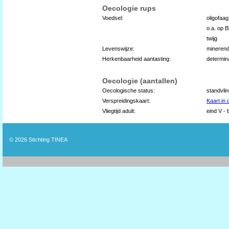
Oecologie rups
Voedsel:
oligofaa
o.a. op 
twijg
Levenswijze:
mineren
Herkenbaarheid aantasting:
determin
Oecologie (aantallen)
Oecologische status:
standvli
Verspreidingskaart:
Kaart in
Vliegtijd adult:
eind V - 
© 2026
Stichting TINEA