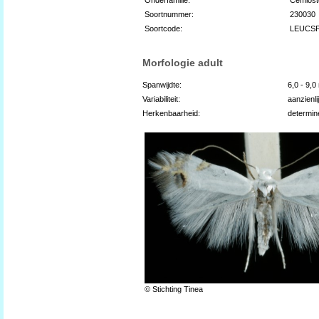
Soortnummer:
230030
Soortcode:
LEUCS
Morfologie adult
Spanwijdte:
6,0 - 9,
Variabiliteit:
aanzienli
Herkenbaarheid:
determin
© Stichting Tinea