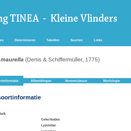
ws
Determineren
Tabellen
Soorten
Links
 maurella
(Denis & Schiffermüller, 1775)
rtinformatie
Afbeeldingen
Nomenclatuur
Morfologie
soortinformatie
iek
Gelechioidea
Lypusidae
:
Lypusinae