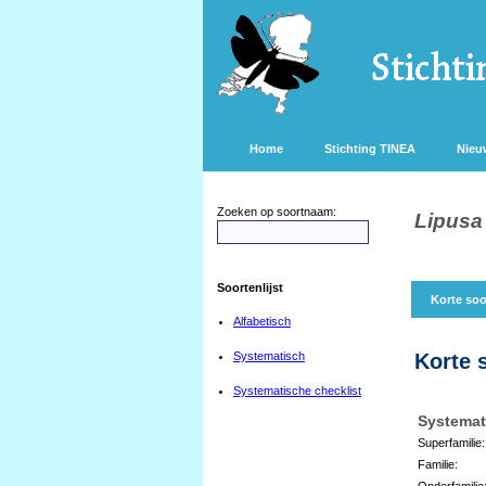
Home
Stichting TINEA
Nieu
Zoeken op soortnaam:
Lipusa
Soortenlijst
Korte soo
Alfabetisch
Systematisch
Korte 
Systematische checklist
Systemat
Superfamilie:
Familie:
Onderfamilie