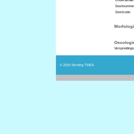
Soortnumme
Soortcode:
Morfologi
Oecologie
Verspreidings
© 2026
Stichting TINEA