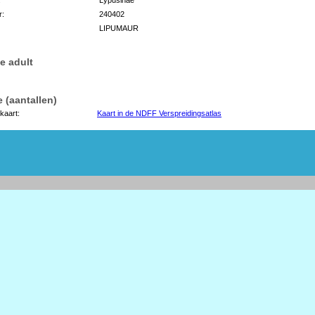
r:
240402
LIPUMAUR
e adult
 (aantallen)
kaart:
Kaart in de NDFF Verspreidingsatlas