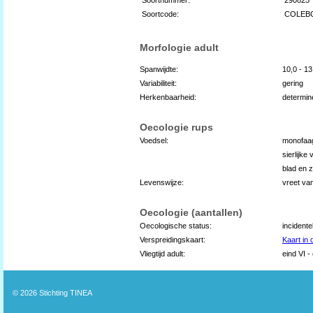
Soortcode:
COLEB
Morfologie adult
Spanwijdte:
10,0 - 1
Variabiliteit:
gering
Herkenbaarheid:
determin
Oecologie rups
Voedsel:
monofaa
sierlijke
blad en 
Levenswijze:
vreet va
Oecologie (aantallen)
Oecologische status:
incidente
Verspreidingskaart:
Kaart in
Vliegtijd adult:
eind VI -
© 2026
Stichting TINEA