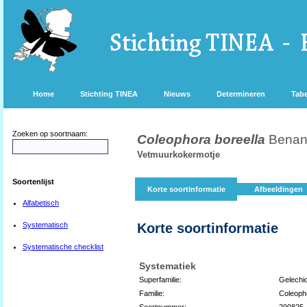
Home
Stichting TINEA
Nieuws
Determineren
Tabe
Zoeken op soortnaam:
Coleophora boreella
Benan
Vetmuurkokermotje
Soortenlijst
Korte soortinformatie
Afbeeldingen
Alfabetisch
Systematisch
Korte soortinformatie
Systematische checklist
Systematiek
Superfamilie:
Gelechi
Familie:
Coleoph
Soortnummer:
290825