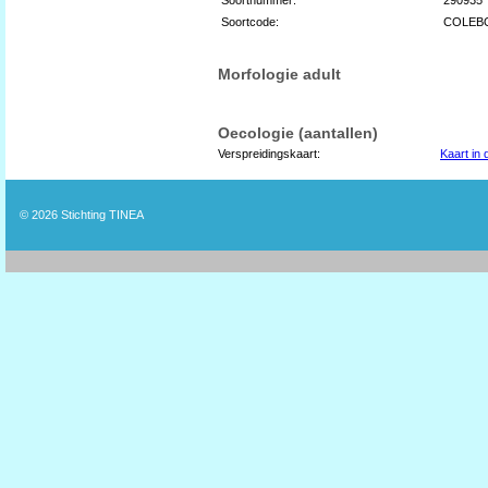
Soortcode:
COLEB
Morfologie adult
Oecologie (aantallen)
Verspreidingskaart:
Kaart in
© 2026
Stichting TINEA