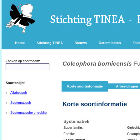
Home
Stichting TINEA
Nieuws
Determineren
Tabe
Zoeken op soortnaam:
Coleophora bornicensis
Fu
Soortenlijst
Korte soortinformatie
Afbeeldingen
Alfabetisch
Systematisch
Korte soortinformatie
Systematische checklist
Systematiek
Superfamilie:
Gelechi
Familie:
Coleoph
Soortnummer:
290935