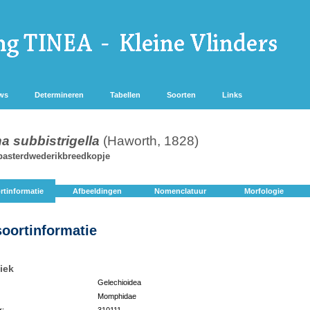
ws
Determineren
Tabellen
Soorten
Links
 subbistrigella
(Haworth, 1828)
nbasterdwederikbreedkopje
rtinformatie
Afbeeldingen
Nomenclatuur
Morfologie
soortinformatie
iek
Gelechioidea
Momphidae
r:
310111