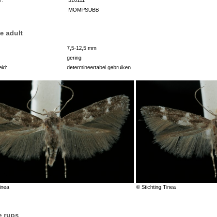
MOMPSUBB
e adult
7,5-12,5 mm
gering
id:
determineertabel gebruiken
inea
© Stichting Tinea
e rups