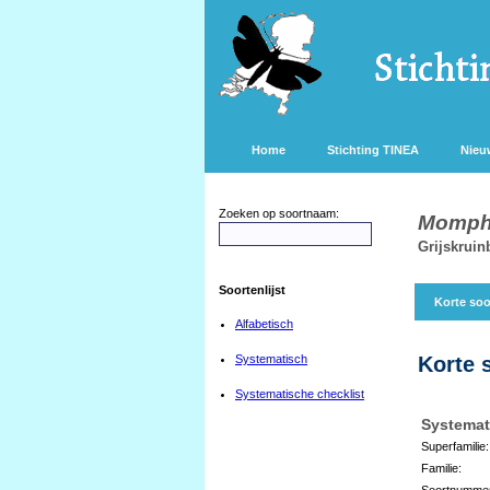
Home
Stichting TINEA
Nieu
Zoeken op soortnaam:
Mompha
Grijskrui
Soortenlijst
Korte soo
Alfabetisch
Systematisch
Korte 
Systematische checklist
Systemat
Superfamilie:
Familie:
Soortnumme