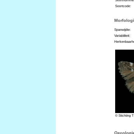
Soortcode:
Morfologi
Spanwijdte:
Variabiliteit:
Herkenbaarhe
© Stichting T
Oecologi