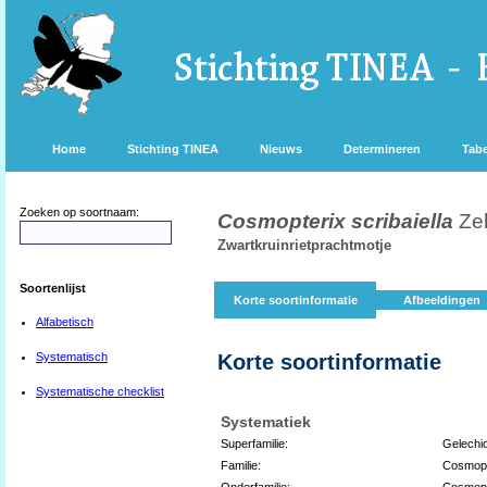
Home
Stichting TINEA
Nieuws
Determineren
Tabe
Zoeken op soortnaam:
Cosmopterix scribaiella
Zel
Zwartkruinrietprachtmotje
Soortenlijst
Korte soortinformatie
Afbeeldingen
Alfabetisch
Systematisch
Korte soortinformatie
Systematische checklist
Systematiek
Superfamilie:
Gelechi
Familie:
Cosmopt
Onderfamilie:
Cosmopt