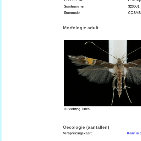
Soortnummer:
320081
Soortcode:
COSMS
Morfologie adult
© Stichting Tinea
Oecologie (aantallen)
Verspreidingskaart:
Kaart in