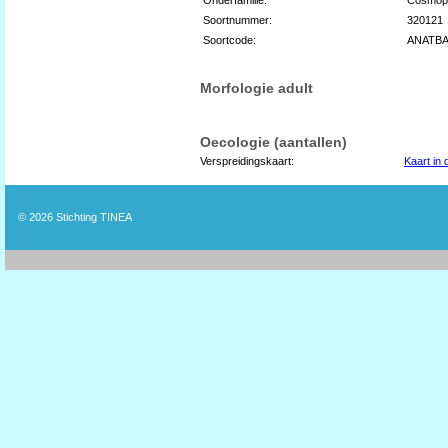
Soortnummer:
320121
Soortcode:
ANATBA
Morfologie adult
Oecologie (aantallen)
Verspreidingskaart:
Kaart in
© 2026
Stichting TINEA