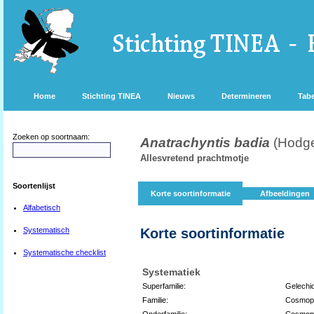
Home
Stichting TINEA
Nieuws
Determineren
Tabe
Zoeken op soortnaam:
Anatrachyntis badia
(Hodge
Allesvretend prachtmotje
Soortenlijst
Korte soortinformatie
Afbeeldingen
Alfabetisch
Systematisch
Korte soortinformatie
Systematische checklist
Systematiek
Superfamilie:
Gelechi
Familie:
Cosmopt
Onderfamilie:
Cosmopt