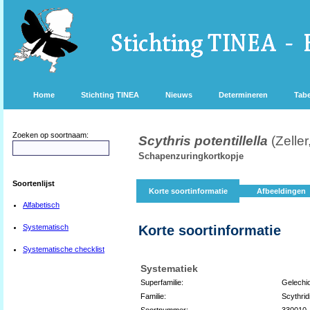
Home
Stichting TINEA
Nieuws
Determineren
Tabe
Zoeken op soortnaam:
Scythris potentillella
(Zelle
Schapenzuringkortkopje
Soortenlijst
Korte soortinformatie
Afbeeldingen
Alfabetisch
Systematisch
Korte soortinformatie
Systematische checklist
Systematiek
Superfamilie:
Gelechi
Familie:
Scythrid
Soortnummer:
330010