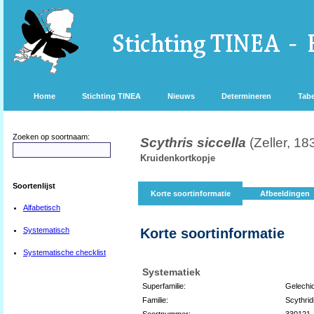
Home
Stichting TINEA
Nieuws
Determineren
Tabe
Zoeken op soortnaam:
Scythris siccella
(Zeller, 18
Kruidenkortkopje
Soortenlijst
Korte soortinformatie
Afbeeldingen
Alfabetisch
Systematisch
Korte soortinformatie
Systematische checklist
Systematiek
Superfamilie:
Gelechi
Familie:
Scythrid
Soortnummer:
330121