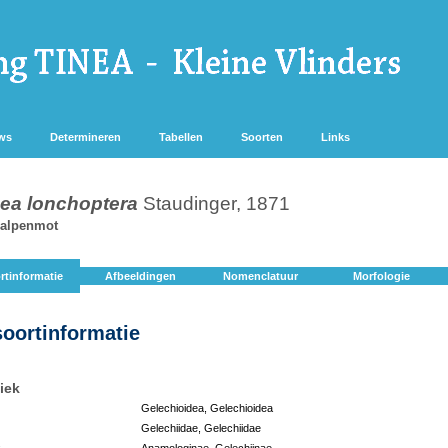
ws
Determineren
Tabellen
Soorten
Links
ea lonchoptera
Staudinger, 1871
alpenmot
rtinformatie
Afbeeldingen
Nomenclatuur
Morfologie
soortinformatie
iek
Gelechioidea, Gelechioidea
Gelechiidae, Gelechiidae
:
Anamologinae, Gelechiinae