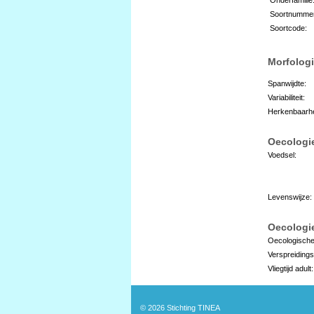
Soortnumme
Soortcode:
Morfologi
Spanwijdte:
Variabiliteit:
Herkenbaarhe
Oecologi
Voedsel:
Levenswijze:
Oecologie
Oecologische
Verspreidings
Vliegtijd adult:
© 2026
Stichting TINEA