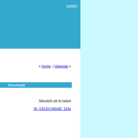
contact
«
Vorige
|
Volgende
»
Oecologie
Sleutelt uit in tabel
35. GELECHIIDAE: 193a