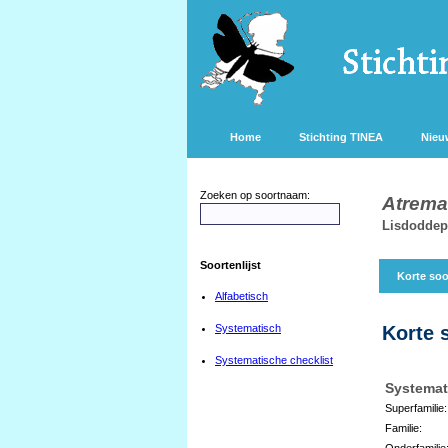
Home
Stichting TINEA
Nieu
Zoeken op soortnaam:
Atrema
Lisdoddep
Soortenlijst
Korte soo
Alfabetisch
Systematisch
Korte 
Systematische checklist
Systemat
Superfamilie:
Familie:
Onderfamilie