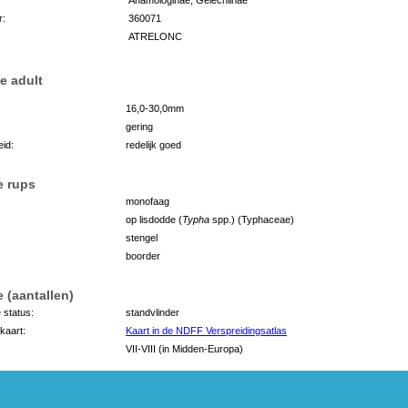
r:
360071
ATRELONC
e adult
16,0-30,0mm
gering
id:
redelijk goed
e rups
monofaag
op lisdodde (
Typha
spp.) (Typhaceae)
stengel
boorder
 (aantallen)
 status:
standvlinder
kaart:
Kaart in de NDFF Verspreidingsatlas
VII-VIII (in Midden-Europa)