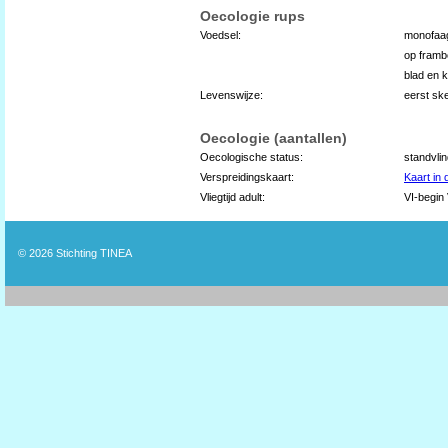
Oecologie rups
Voedsel:
monofaa
op framb
blad en 
Levenswijze:
eerst ske
Oecologie (aantallen)
Oecologische status:
standvli
Verspreidingskaart:
Kaart in
Vliegtijd adult:
VI-begin 
© 2026
Stichting TINEA