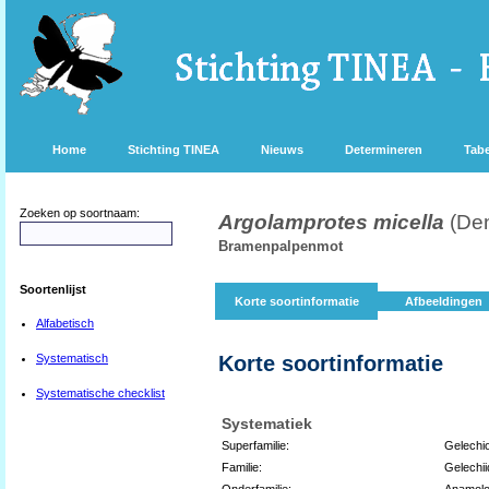
Home
Stichting TINEA
Nieuws
Determineren
Tabe
Zoeken op soortnaam:
Argolamprotes micella
(Den
Bramenpalpenmot
Soortenlijst
Korte soortinformatie
Afbeeldingen
Alfabetisch
Systematisch
Korte soortinformatie
Systematische checklist
Systematiek
Superfamilie:
Gelechio
Familie:
Gelechii
Onderfamilie:
Anamolo