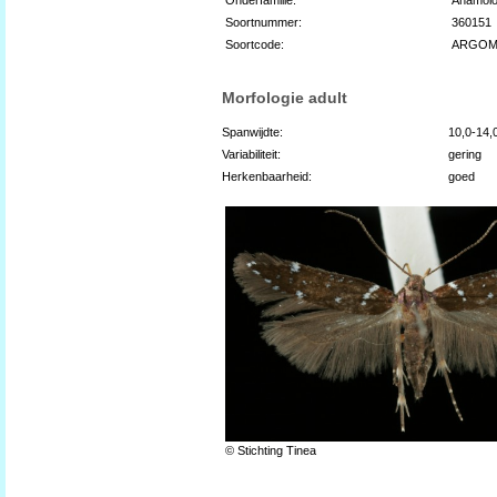
Soortnummer:
360151
Soortcode:
ARGOM
Morfologie adult
Spanwijdte:
10,0-14
Variabiliteit:
gering
Herkenbaarheid:
goed
© Stichting Tinea